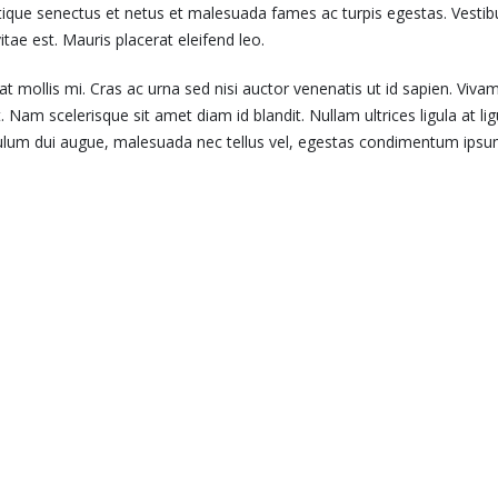
ique senectus et netus et malesuada fames ac turpis egestas. Vestibul
ae est. Mauris placerat eleifend leo.
at mollis mi. Cras ac urna sed nisi auctor venenatis ut id sapien. V
. Nam scelerisque sit amet diam id blandit. Nullam ultrices ligula at li
ibulum dui augue, malesuada nec tellus vel, egestas condimentum ipsu