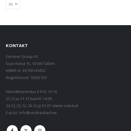
KONTAKT
Estravel Group AS
Suur-Karja 15, 10140 Tallinn
KMKR nr: EE100141652
Registrikood: 10325720
Klienditeenindus E-R kl 10-16
23.12 ja 31.12 kuni kl 14.00.
24.12, 25.12, 26.12 ja 01.01 oleme suletud.
E-post:
info@reisikaubad.ee