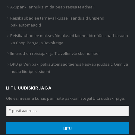
Akupank lennukis: mida peab reisija teadma?
Reisikaubad.ee tarnevalikusse lisandusid Unisend
pakiautomaadid
Reisikaubad.ee maksevõimalused laienesid: nüüd saad tasuda
ka Coop Panga ja Revolutiga
Ilmunud on reisiajakirja Traveller värske number
DPD ja Venipaki pakiautomaaditeenus kasvab jõudsalt, Omniva
hoiab liidripositsiooni
LIITU UUDISKIRJAGA
Ole esimesena kursis parimate pakkumistega! Liitu uudiskirjaga:
LIITU