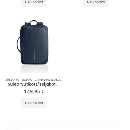
LISA KORVI
LISA KORVI
SÜLEARVUTI SELJAKOTID
,
VABAAJA SELJAKOTID
,
XD DESIGN
Sülearvutikott/seljakott, vargakindel, sinine, Bobby Bizz 2.0
149,95
€
LISA KORVI