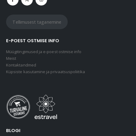
Tellimusest taganemine
E-POEST OSTMISE INFO
Müügitingimused ja e-poest ostmise info
Meist
Kontaktandmed
Küpsiste kasutamine ja privaatsuspoliitika
BLOGI