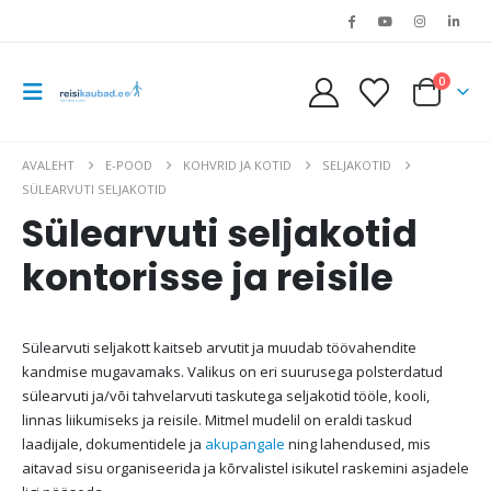
0
AVALEHT
E-POOD
KOHVRID JA KOTID
SELJAKOTID
SÜLEARVUTI SELJAKOTID
Sülearvuti seljakotid
kontorisse ja reisile
Sülearvuti seljakott kaitseb arvutit ja muudab töövahendite
kandmise mugavamaks. Valikus on eri suurusega polsterdatud
sülearvuti ja/või tahvelarvuti taskutega seljakotid tööle, kooli,
linnas liikumiseks ja reisile. Mitmel mudelil on eraldi taskud
laadijale, dokumentidele ja
akupangale
ning lahendused, mis
aitavad sisu organiseerida ja kõrvalistel isikutel raskemini asjadele