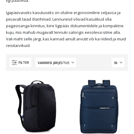
ligi pääseda.
Igapäevaseks kasutuseks on oluline ergonoomiline seljaosa ja
piisavalt laiad õlarihmad. Lennureisil võivad kasulikud olla
pagasisanga kinnitus, kiire ligipääs dokumentidele ja kompaktne
kuju, mis mahub mugavalt lennuki salongis eesoleva istme alla.
Vali maht selle järgi, kas kannad ainult arvutit või ka riideid ja muid
reisitarvikuid.
FILTER
Reisikohver 68 cm, 8-rattaline, must, laiendatav, TSA koodlukk, Samsonite Upscape
259,00
€
LOQI kandekott, rannakott, reisikott, Estravel Beach Bag
15,90
€