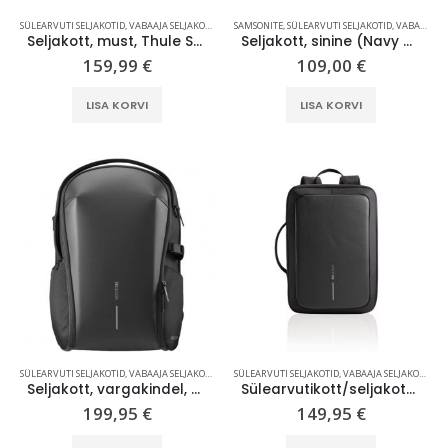
SÜLEARVUTI SELJAKOTID
,
VABAAJA SELJAKOTID
SAMSONITE
,
SÜLEARVUTI SELJAKOTID
,
VABAAJA SELJAKOTID
Kaasaskantav kõlar JBL Clip 5, IP67, valge
Seljakott, must, Thule Subterra 2, 15,6”, 27L
Seljakott, sinine (Navy Blue), Samsonite Gotwist Underseat Backpack M 17,3″, 34L
159,99
€
109,00
€
69,99
€
LISA KORVI
LISA KORVI
SÜLEARVUTI SELJAKOTID
,
VABAAJA SELJAKOTID
,
XD DESIGN
SÜLEARVUTI SELJAKOTID
,
VABAAJA SELJAKOTID
,
XD
Seljakott, vargakindel, must, Bobby Bizz Backpack
Sülearvutikott/seljakott, vargakindel, must, Bobby Bizz 2.0
199,95
€
149,95
€