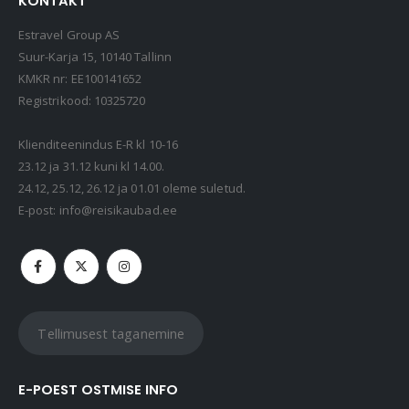
KONTAKT
Estravel Group AS
Suur-Karja 15, 10140 Tallinn
KMKR nr: EE100141652
Registrikood: 10325720
Klienditeenindus E-R kl 10-16
23.12 ja 31.12 kuni kl 14.00.
24.12, 25.12, 26.12 ja 01.01 oleme suletud.
E-post:
info@reisikaubad.ee
Tellimusest taganemine
E-POEST OSTMISE INFO