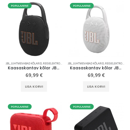
POPULAARNE
POPULAARNE
JBL
,
JUHTMEVABAD KÕLARID
,
REISIELEKTROONIKA
JBL
,
JUHTMEVABAD KÕLARID
,
REISIELEKTROONIKA
Kaasaskantav kõlar JBL Clip 5, IP67, must
Kaasaskantav kõlar JBL Clip 5, IP67, valge
69,99
€
69,99
€
LISA KORVI
LISA KORVI
Reisikohver 68 cm, 8-rattaline, must, laiendatav, TSA koodlukk, Samsonite Upscape
POPULAARNE
POPULAARNE
259,00
€
LOQI kandekott, rannakott, reisikott, Estravel Beach Bag