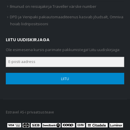
Ilmunud on reisiajakirja Traveller värske number
DPD ja Venipaki pakiautomaaditeenus kasvab jõudsalt, Omniva
hoiab liidripositsiooni
LIITU UUDISKIRJAGA
Ole esimesena kursis parimate pakkumistega! Liitu uudiskirjaga:
LIITU
Estravel AS-i privaatsusteave