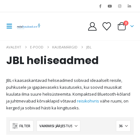
0
AVALEHT
E-POOD
KAUBAMÄRGID
JBL
JBL heliseadmed
JBL-i kaasaskantavad heliseadmed sobivad ideaalselt reisile,
puhkusele ja igapäevaseks kasutuseks, kui soovid muusikat
kuulata ilma suure helisüsteemita. Kompaktsed Bluetooth-kõlarid
ja juhtmevabad kõrvaklapid võtavad
reisikohvris
vähe ruumi, on
kerged ja sobivad hästi ka kingituseks.
FILTER