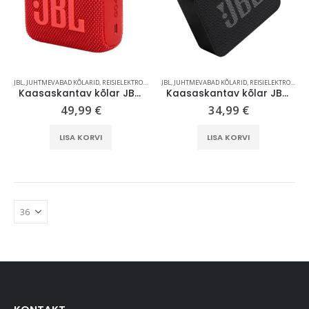
15,90
€
Kaasaskantav kõlar JBL Clip 5, IP67, valge
JBL
,
JUHTMEVABAD KÕLARID
,
REISIELEKTROONIKA
JBL
,
JUHTMEVABAD KÕLARID
,
REISIELEKTROONIKA
69,99
€
Kaasaskantav kõlar JBL GO 4, IP67, punane
Kaasaskantav kõlar JBL GO Essential 2, IP67, must
49,99
€
34,99
€
LISA KORVI
LISA KORVI