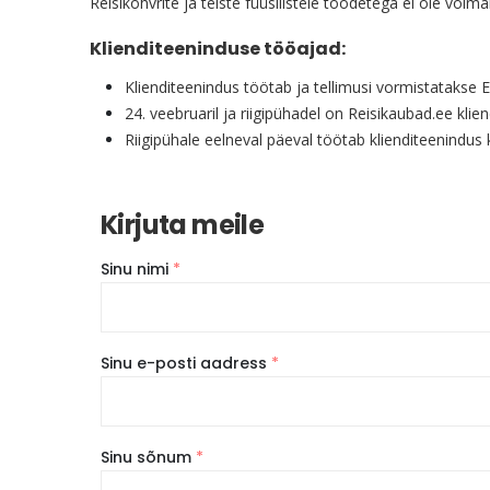
Reisikohvrite ja teiste füüsilistele toodetega ei ole võimal
Klienditeeninduse tööajad:
Klienditeenindus töötab ja tellimusi vormistatakse E
24. veebruaril ja riigipühadel on Reisikaubad.ee klie
Riigipühale eelneval päeval töötab klienditeenindus k
Kirjuta meile
Sinu nimi
*
Sinu e-posti aadress
*
Sinu sõnum
*