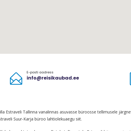
E-posti aadress
info@reisikaubad.ee
ulla Estraveli Tallinna vanalinnas asuvasse büroosse tellimusele järgnev
straveli Suur-Karja büroo lahtiolekuaegu
siit
.