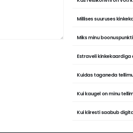
Kas reisikohvril on võti
Millises suuruses kinke
Miks minu boonuspunktid
Estraveli kinkekaardiga
Kuidas taganeda tellim
Kui kaugel on minu telli
Kui kiiresti saabub digit