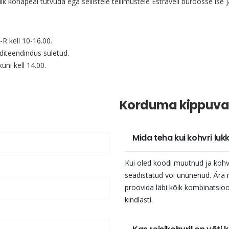
ik kohapeal tutvuda ega sellistele tellimustele Estraveli büroosse ise jä
-R kell 10-16.00.
nditeendindus suletud.
uni kell 14.00.
Korduma kippuva
Mida teha kui kohvri luk
Kui oled koodi muutnud ja kohv
seadistatud või ununenud. Ära m
proovida läbi kõik kombinatsi
kindlasti.