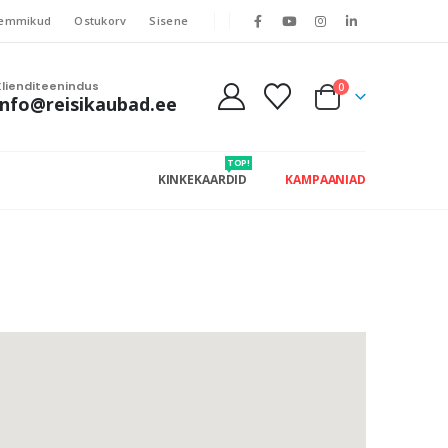
emmikud
Ostukorv
Sisene
Klienditeenindus
0
info@reisikaubad.ee
TOP!
KINKEKAARDID
KAMPAANIAD