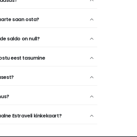
 kaasas?
kaarte saan osta?
e saldo on null?
 ostu eest tasumine
usest?
mus?
aalne Estraveli kinkekaart?