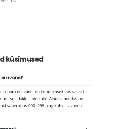
rele tulla.
d küsimused
k ei avane?
er enam ei avane, on kood ilmselt kas valesti
uretse – lukk ei ole katki. Ainus lahendus on
oonid vahemikus 000–999 ning kohver avaneb