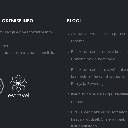
 OSTMISE INFO
BLOGI
mused ja e-poest ostmise info
Akupank lennukis: mida peab rei
teadma?
ndmed
Reisikaubad.ee tarnevalikusse 
asutamine ja privaatsuspoliitika
Unisend pakiautomaadid
Reisikaubad.ee maksevõimalus
laienesid: nüüd saad tasuda ka
Panga ja Revolutiga
Ilmunud on reisiajakirja Travelle
number
DPD ja Venipaki pakiautomaadi
kasvab jõudsalt, Omniva hoiab
liidripositsiooni