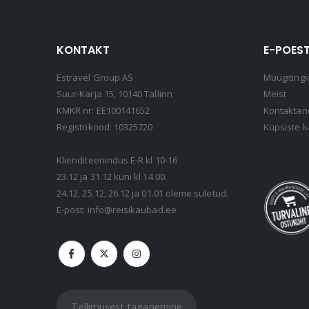
KONTAKT
E-POEST
Estravel Group AS
Müügitingi
Suur-Karja 15, 10140 Tallinn
Meist
KMKR nr: EE100141652
Kontakta
Registrikood: 10325720
Küpsiste k
Klienditeenindus E-R kl 10-16
23.12 ja 31.12 kuni kl 14.00.
24.12, 25.12, 26.12 ja 01.01 oleme suletud.
E-post:
info@reisikaubad.ee
Tellimusest taganemine