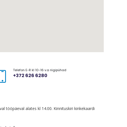
Telefon E-R kl 10-16 v.a riigipühad
+372 626 6280
al tööpäeval alates kl 14.00. Kinnituskiri kinkekaardi