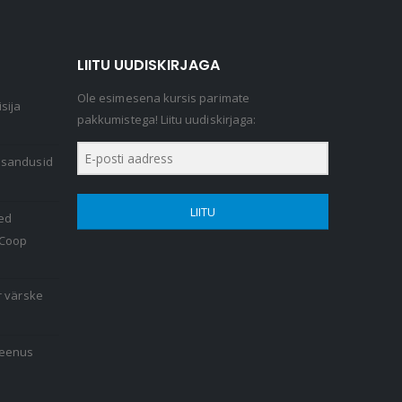
LIITU UUDISKIRJAGA
Ole esimesena kursis parimate
sija
pakkumistega! Liitu uudiskirjaga:
lisandusid
LIITU
ed
 Coop
r värske
teenus