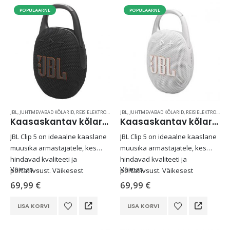
POPULAARNE
POPULAARNE
JBL
,
JUHTMEVABAD KÕLARID
,
REISIELEKTROONIKA
JBL
,
JUHTMEVABAD KÕLARID
,
REISIELEKTROONIKA
Kaasaskantav kõlar JBL Clip 5, IP67, must
Kaasaskantav kõlar JBL Clip 5, IP67, valge
JBL Clip 5 on ideaalne kaaslane
JBL Clip 5 on ideaalne kaaslane
muusika armastajatele, kes
muusika armastajatele, kes
hindavad kvaliteeti ja
hindavad kvaliteeti ja
Võimas…
Võimas…
portatiivsust. Väikesest
portatiivsust. Väikesest
Reisikohver 68 cm, 8-rattaline, must, laiendatav, TSA koodlukk, Samsonite Upscape
suurusest hoolimata võlub see
suurusest hoolimata võlub see
69,99
€
69,99
€
kõlar võimsa JBL Pro Soundiga,
kõlar võimsa JBL Pro Soundiga,
259,00
€
pakkudes rikkalikku bassi ja
pakkudes rikkalikku bassi ja
LISA KORVI
LISA KORVI
selget heli.
selget heli.
LOQI kandekott, rannakott, reisikott, Estravel Beach Bag