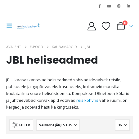
0
AVALEHT
E-POOD
KAUBAMÄRGID
JBL
JBL heliseadmed
JBL-i kaasaskantavad heliseadmed sobivad ideaalselt reisile,
puhkusele ja igapäevaseks kasutuseks, kui soovid muusikat
kuulata ilma suure helisüsteemita. Kompaktsed Bluetooth-kõlarid
ja juhtmevabad kõrvaklapid võtavad
reisikohvris
vähe ruumi, on
kerged ja sobivad hästi ka kingituseks.
FILTER