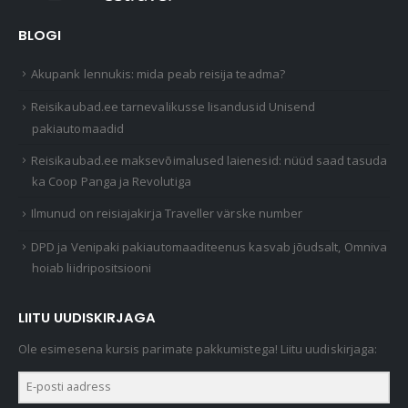
BLOGI
Akupank lennukis: mida peab reisija teadma?
Reisikaubad.ee tarnevalikusse lisandusid Unisend
pakiautomaadid
Reisikaubad.ee maksevõimalused laienesid: nüüd saad tasuda
ka Coop Panga ja Revolutiga
Ilmunud on reisiajakirja Traveller värske number
DPD ja Venipaki pakiautomaaditeenus kasvab jõudsalt, Omniva
hoiab liidripositsiooni
LIITU UUDISKIRJAGA
Ole esimesena kursis parimate pakkumistega! Liitu uudiskirjaga: