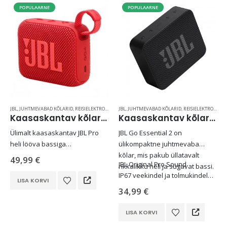
POPULAARNE
POPULAARNE
15,90
€
Kaasaskantav kõlar JBL Clip 5, IP67, valge
69,99
€
JBL
,
JUHTMEVABAD KÕLARID
,
REISIELEKTROONIKA
JBL
,
JUHTMEVABAD KÕLARID
,
REISIELEKTROONIKA
Kaasaskantav kõlar JBL GO 4, IP67, punane
Kaasaskantav kõlar JBL GO Essential 2, IP67, must
Ülimalt kaasaskantav JBL Pro
JBL Go Essential 2 on
heli lööva bassiga
ülikompaktne juhtmevaba
Kuni 7 tundi mänguaega, lisaks
kõlar, mis pakub üllatavalt
49,99
€
JBL Original Pro Sound
2 tundi Playtime Boostiga
rikkalikku heli ja sügavat bassi.
IP67 veekindel ja tolmukindel
Veekindel ja tolmukindel (IP67)
LISA KORVI
Juhtmevaba Bluetooth-ühendus
Mitme kõlari ühendamine
34,99
€
Kuni 5 tundi mänguaega
Auracast™ abil
Osaliselt valmistatud
LISA KORVI
taaskasutatud materjalidest