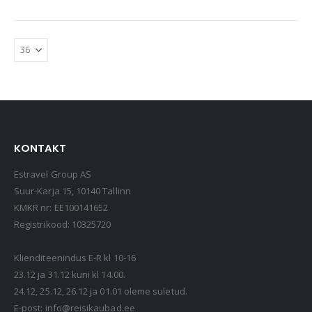
…
KONTAKT
Estravel Group AS
Suur-Karja 15, 10140 Tallinn
KMKR nr: EE100141652
Registrikood: 10325720
Klienditeenindus E-R kl 10-16
23.12 ja 31.12 kuni kl 14.00.
24.12, 25.12, 26.12 ja 01.01 oleme suletud.
E-post:
info@reisikaubad.ee