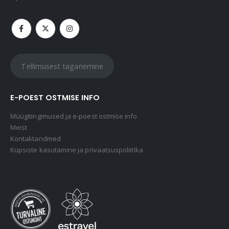
Tellimusest taganemine
E-POEST OSTMISE INFO
Müügitingimused ja e-poest ostmise info
Meist
Kontaktandmed
Küpsiste kasutamine ja privaatsuspoliitika