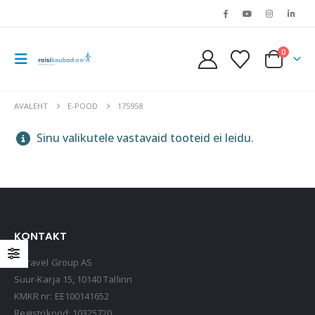
0
AVALEHT
E-POOD
175958
Sinu valikutele vastavaid tooteid ei leidu.
KONTAKT
LOQI kandekott, rannakott, reisikott, Estravel Beach Bag
Estravel Group AS
15,90
€
Suur-Karja 15, 10140 Tallinn
KMKR nr: EE100141652
Registrikood: 10325720