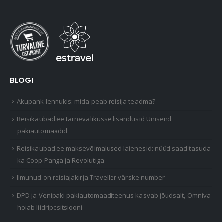
BLOGI
Akupank lennukis: mida peab reisija teadma?
Reisikaubad.ee tarnevalikusse lisandusid Unisend
pakiautomaadid
Reisikaubad.ee maksevõimalused laienesid: nüüd saad tasuda
ka Coop Panga ja Revolutiga
Ilmunud on reisiajakirja Traveller värske number
DPD ja Venipaki pakiautomaaditeenus kasvab jõudsalt, Omniva
hoiab liidripositsiooni