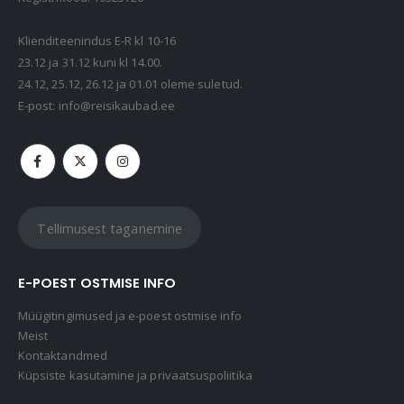
Kaasaskantav kõlar JBL Clip 5, IP67, valge
69,99
€
Klienditeenindus E-R kl 10-16
23.12 ja 31.12 kuni kl 14.00.
24.12, 25.12, 26.12 ja 01.01 oleme suletud.
Kaasaskantav kõlar JBL GO 4, IP67, punane
E-post:
info@reisikaubad.ee
49,99
€
Tellimusest taganemine
E-POEST OSTMISE INFO
Müügitingimused ja e-poest ostmise info
Meist
Kontaktandmed
Küpsiste kasutamine ja privaatsuspoliitika