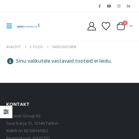
0
AVALEHT
E-POOD
5400520015808
Sinu valikutele vastavaid tooteid ei leidu.
KONTAKT
LOQI kandekott, rannakott, reisikott, Estravel Beach Bag
Estravel Group AS
15,90
€
Suur-Karja 15, 10140 Tallinn
KMKR nr: EE100141652
Registrikood: 10325720