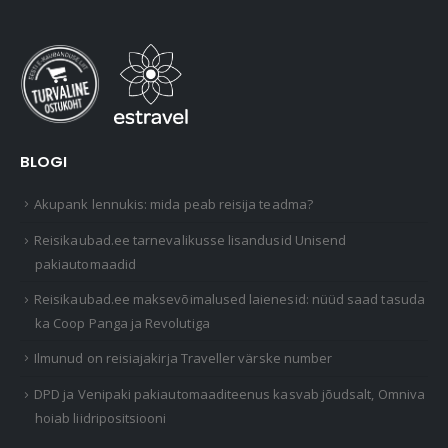
BLOGI
Akupank lennukis: mida peab reisija teadma?
Reisikaubad.ee tarnevalikusse lisandusid Unisend
pakiautomaadid
Reisikaubad.ee maksevõimalused laienesid: nüüd saad tasuda
ka Coop Panga ja Revolutiga
Ilmunud on reisiajakirja Traveller värske number
DPD ja Venipaki pakiautomaaditeenus kasvab jõudsalt, Omniva
hoiab liidripositsiooni