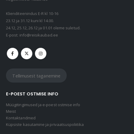
Kaasaskantav kõlar JBL Clip 5, IP67, valge
69,99
€
Klienditeenindus E-R kl 10-16
23.12 ja 31.12 kuni kl 14.00.
24.12, 25.12, 26.12 ja 01.01 oleme suletud.
Kaasaskantav kõlar JBL GO 4, IP67, punane
E-post:
info@reisikaubad.ee
49,99
€
Tellimusest taganemine
E-POEST OSTMISE INFO
Müügitingimused ja e-poest ostmise info
Meist
Kontaktandmed
Küpsiste kasutamine ja privaatsuspoliitika