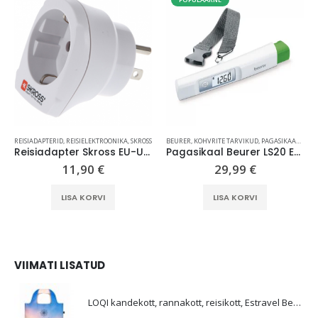
REISIADAPTERID
,
REISIELEKTROONIKA
,
SKROSS
BEURER
,
KOHVRITE TARVIKUD
,
PAGASIKAALUD
,
R
Reisiadapter Skross EU-USA
Pagasikaal Beurer LS20 Eco, patareivaba, valge
11,90
€
29,99
€
LISA KORVI
LISA KORVI
VIIMATI LISATUD
E
LOQI kandekott, rannakott, reisikott, Estravel Beach Bag