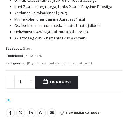
Ülimalt kaasaskantav JBL Pro heli lööva bassiga
Kuni 7 tundi mänguaega, lisaks 2 tundi Playtime Boostiga
Veekindel ja tolmukindel (IP67)
Mitme kõlari ühendamine Auracast™ abil
Osaliselt valmistatud taaskasutatud materjalidest
Helivõimsus 4 W, signaali-müra suhe 85 dB
Aku tööaeg kuni 7 h (mahutavus 850 mAh)
Saadavus:
2 laos
Tootekood:
JBLGO4RED
Kategooriad:
JBL
,
Juhtmevabad kõlarid
,
Reisielektroonika
LISA KORVI
JBL
LISA LEMMIKUTESSE