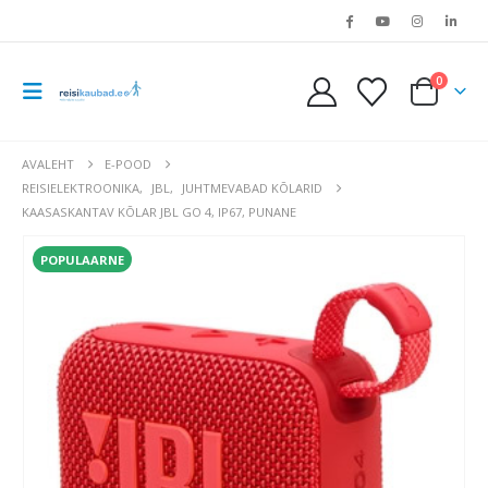
0
AVALEHT
E-POOD
REISIELEKTROONIKA
,
JBL
,
JUHTMEVABAD KÕLARID
KAASASKANTAV KÕLAR JBL GO 4, IP67, PUNANE
POPULAARNE