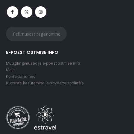
Tellimusest taganemine
E-POEST OSTMISE INFO
Müügitingimused ja e-poest ostmise info
Meist
Kontaktandmed
Küpsiste kasutamine ja privaatsuspoliitika