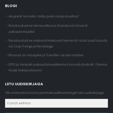
BLOGI
Akupank lennukis: mida peab reisija teadma?
Reisikaubad.ee tarnevalikusse lisandusid Unisend
pakiautomaadid
Reisikaubad.ee maksevõimalused laienesid: nüüd saad tasuda
ka Coop Panga ja Revolutiga
Ilmunud on reisiajakirja Traveller värske number
DPD ja Venipaki pakiautomaaditeenus kasvab jõudsalt, Omniva
hoiab liidripositsiooni
LIITU UUDISKIRJAGA
Ole esimesena kursis parimate pakkumistega! Liitu uudiskirjaga: