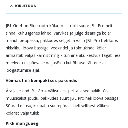
KIRJELDUS
JBL Go 4 on Bluetooth kõlar, mis toob suure JBL Pro heli
sinna, kuhu iganes lähed. Värvikas ja julge disainiga kõlar
mahub peopessa, pakkudes selget ja valju JBL Pro heli koos
rikkaliku, lööva bassiga. Veekindel ja tolmukindel kõlar
armastab väljas käimist ning 7-tunnine aku kestvus tagab hea
meeleolu nii päevase väljasõidu kui õhtuse tähtede all
lõõgastumise ajal.
Võimas heli kompaktses pakendis
Ära lase end JBL Go 4 väiksusest petta – see pakib tõsist
muusikalist jõudu, pakkudes suurt JBL Pro heli lööva bassiga.
Sõbrad ei usu, kui palju suurepärast heli sellisest väikesest
kõlarist välja tuleb.
Pikk mänguaeg