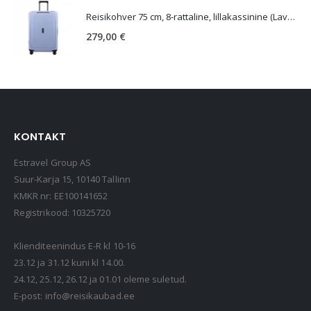
Reisikohver 75 cm, 8-rattaline, lillakassinine (Lavendel), TSA koodlukk, Samsonite Essens
279,00
€
KONTAKT
Estravel Group AS
Suur-Karja 15, 10140 Tallinn
KMKR nr: EE100141652
Registrikood: 10325720
Klienditeenindus E-R kl 10-16
23.12 ja 31.12 kuni kl 14.00.
24.12, 25.12, 26.12 ja 01.01 oleme suletud.
E-post:
info@reisikaubad.ee