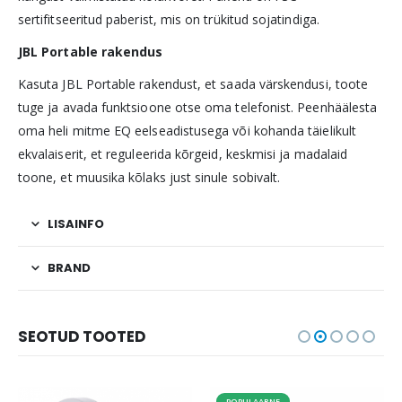
sertifitseeritud paberist, mis on trükitud sojatindiga.
JBL Portable rakendus
Kasuta JBL Portable rakendust, et saada värskendusi, toote
tuge ja avada funktsioone otse oma telefonist. Peenhäälesta
oma heli mitme EQ eelseadistusega või kohanda täielikult
ekvalaiserit, et reguleerida kõrgeid, keskmisi ja madalaid
toone, et muusika kõlaks just sinule sobivalt.
LISAINFO
BRAND
SEOTUD TOOTED
POPULAARNE