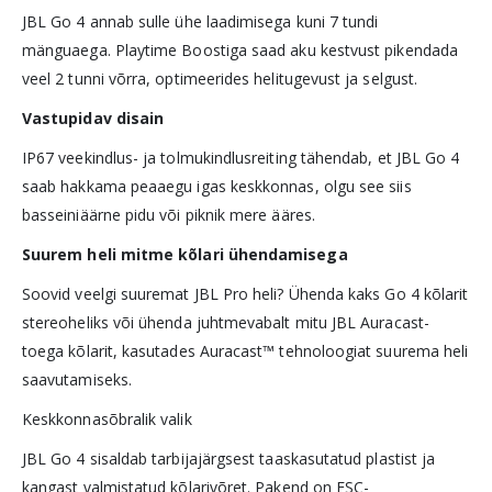
JBL Go 4 annab sulle ühe laadimisega kuni 7 tundi
mänguaega. Playtime Boostiga saad aku kestvust pikendada
veel 2 tunni võrra, optimeerides helitugevust ja selgust.
Vastupidav disain
IP67 veekindlus- ja tolmukindlusreiting tähendab, et JBL Go 4
saab hakkama peaaegu igas keskkonnas, olgu see siis
basseiniäärne pidu või piknik mere ääres.
Suurem heli mitme kõlari ühendamisega
Soovid veelgi suuremat JBL Pro heli? Ühenda kaks Go 4 kõlarit
stereoheliks või ühenda juhtmevabalt mitu JBL Auracast-
toega kõlarit, kasutades Auracast™ tehnoloogiat suurema heli
saavutamiseks.
Keskkonnasõbralik valik
JBL Go 4 sisaldab tarbijajärgsest taaskasutatud plastist ja
kangast valmistatud kõlarivõret. Pakend on FSC-