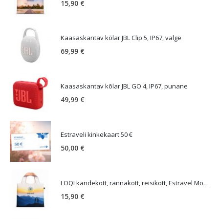
15,90
€
Kaasaskantav kõlar JBL Clip 5, IP67, valge
69,99
€
Kaasaskantav kõlar JBL GO 4, IP67, punane
49,99
€
Estraveli kinkekaart 50 €
50,00
€
LOQI kandekott, rannakott, reisikott, Estravel Mountain Bag
15,90
€