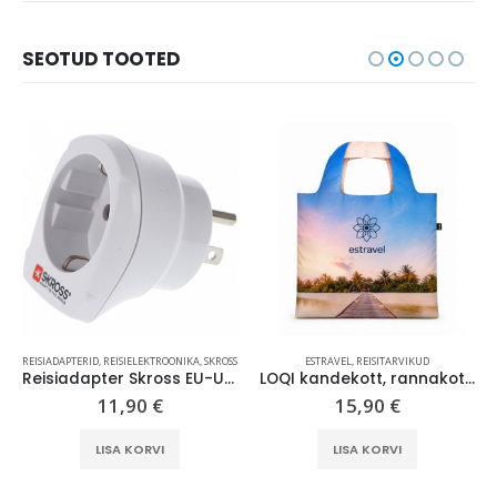
SEOTUD TOOTED
REISIADAPTERID
,
REISIELEKTROONIKA
,
SKROSS
ESTRAVEL
,
REISITARVIKUD
Reisiadapter Skross EU-USA
LOQI kandekott, rannakott, reisikott, Estravel Beach Bag
11,90
€
15,90
€
LISA KORVI
LISA KORVI