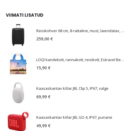
VIIMATI LISATUD
E
Reisikohver 68 cm, 8-rattaline, must, laiendatav, TSA koodlukk, Samsonite Upscape
259,00
€
LOQI kandekott, rannakott, reisikott, Estravel Beach Bag
15,90
€
Kaasaskantav kõlar JBL Clip 5, IP67, valge
69,99
€
Kaasaskantav kõlar JBL GO 4, IP67, punane
49,99
€