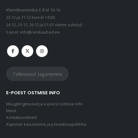
Klienditeenindus E-R kl 10-16
23.12 ja 31.12 kuni kl 14.00.
24.12, 25.12, 26.12 ja 01.01 oleme suletud.
E-post:
info@reisikaubad.ee
Tellimusest taganemine
E-POEST OSTMISE INFO
Müügitingimused ja e-poest ostmise info
Meist
Kontaktandmed
Küpsiste kasutamine ja privaatsuspoliitika