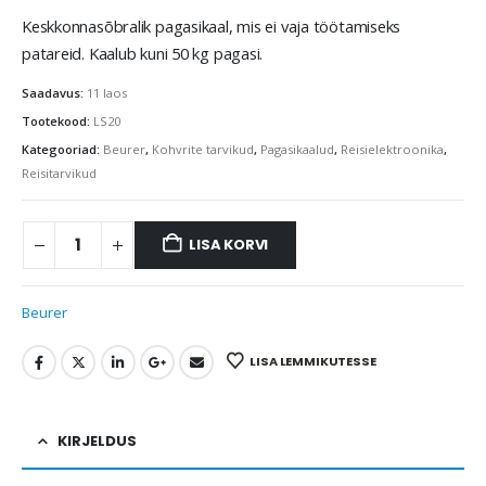
Keskkonnasõbralik pagasikaal, mis ei vaja töötamiseks
patareid. Kaalub kuni 50 kg pagasi.
Saadavus:
11 laos
Tootekood:
LS20
Kategooriad:
Beurer
,
Kohvrite tarvikud
,
Pagasikaalud
,
Reisielektroonika
,
Reisitarvikud
LISA KORVI
Beurer
LISA LEMMIKUTESSE
KIRJELDUS