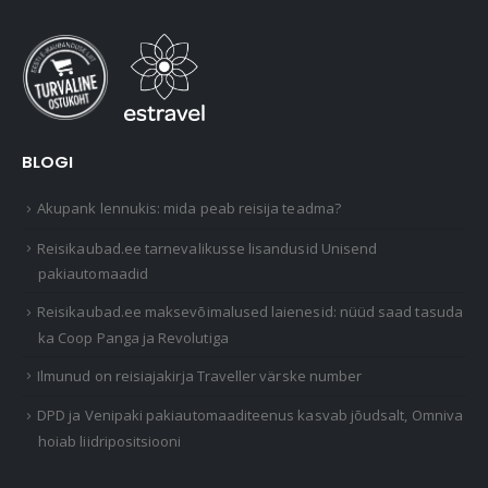
BLOGI
Akupank lennukis: mida peab reisija teadma?
Reisikaubad.ee tarnevalikusse lisandusid Unisend
pakiautomaadid
Reisikaubad.ee maksevõimalused laienesid: nüüd saad tasuda
ka Coop Panga ja Revolutiga
Ilmunud on reisiajakirja Traveller värske number
DPD ja Venipaki pakiautomaaditeenus kasvab jõudsalt, Omniva
hoiab liidripositsiooni