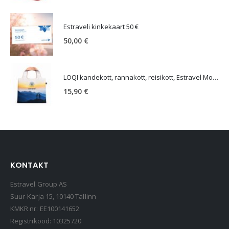
Estraveli kinkekaart 50 €
50,00
€
LOQI kandekott, rannakott, reisikott, Estravel Mountain Bag
15,90
€
KONTAKT
Estravel Group AS
Suur-Karja 15, 10140 Tallinn
KMKR nr: EE100141652
Registrikood: 10325720