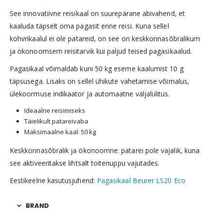
See innovatiivne reisikaal on suurepärane abivahend, et
kaaluda täpselt oma pagasit enne reisi. Kuna sellel
kohvrikaalul ei ole patareid, on see on keskkonnasõbralikum
ja ökonoomsem reisitarvik kui paljud teised pagasikaalud.
Pagasikaal võimaldab kuni 50 kg eseme kaalumist 10 g
täpsusega. Lisaks on sellel ühikute vahetamise võimalus,
ülekoormuse indikaator ja automaatne väljalülitus.
Ideaalne reisimiseks
Täielikult patareivaba
Maksimaalne kaal: 50 kg
Keskkonnasõbralik ja ökonoomne: patarei pole vajalik, kuna
see aktiveeritakse lihtsalt toitenuppu vajutades.
Eestikeelne kasutusjuhend:
Pagasikaal Beurer LS20 Eco
BRAND