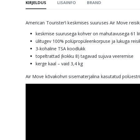
KIRJELDUS
LISAINFO
BRAND
American Tourister’i keskmises suuruses Air Move reisik
keskmise suurusega kohver on mahutavusega 61 liit
ülitugev 100% polüpropüleenkorpuse ja lukuga reis
3-kohaline TSA koodlukk
topeltrattad (kokku 8) tagavad sujuva veeremise
kerge kaal – vaid 3,4 kg
Air Move kõvakohvri sisematerjalina kasutatud polüestri