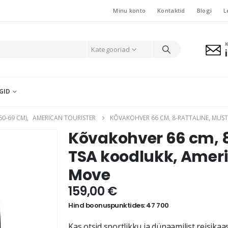
Minu konto
Kontaktid
Blogi
L
Kategooriad
GID
60-69 CM)
,
AMERICAN TOURISTER
KÕVAKOHVER 66 CM, 8-RATTALINE, MUST
Kõvakohver 66 cm, 8
TSA koodlukk, Americ
Move
159,00
€
Hind boonuspunktides: 47 700
Kas otsid sportlikku ja dünaamilist reisikaa