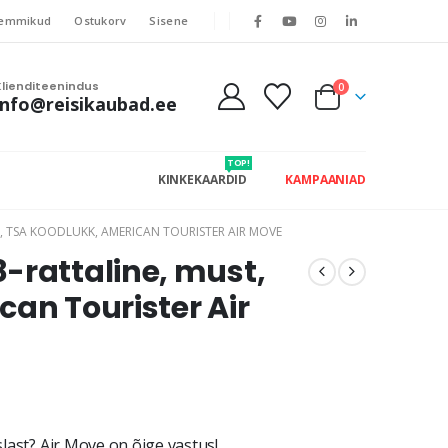
emmikud
Ostukorv
Sisene
Klienditeenindus
0
info@reisikaubad.ee
TOP!
KINKEKAARDID
KAMPAANIAD
, TSA KOODLUKK, AMERICAN TOURISTER AIR MOVE
-rattaline, must,
an Tourister Air
slast? Air Move on õige vastus!