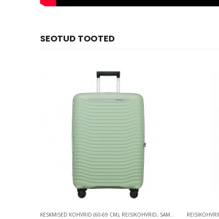
SEOTUD TOOTED
(60-69 CM)
,
REISIKOHVRID
KESKMISED KOHVRID (60-69 CM)
,
REISIKOHVRID
,
SAMSONITE
REISIKOHVRI