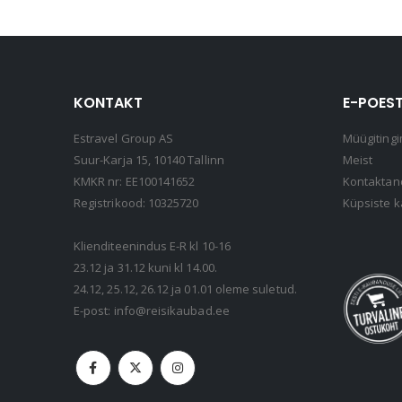
KONTAKT
E-POEST
Estravel Group AS
Müügitingi
Suur-Karja 15, 10140 Tallinn
Meist
KMKR nr: EE100141652
Kontakta
Registrikood: 10325720
Küpsiste k
Klienditeenindus E-R kl 10-16
23.12 ja 31.12 kuni kl 14.00.
24.12, 25.12, 26.12 ja 01.01 oleme suletud.
E-post:
info@reisikaubad.ee