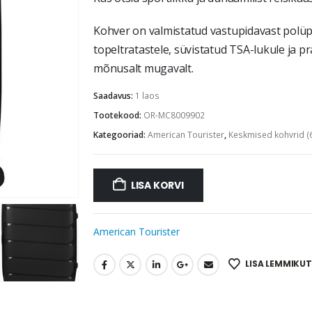
Kohver on valmistatud vastupidavast polüpr
topeltratastele, süvistatud TSA-lukule ja pr
mõnusalt mugavalt.
Saadavus:
1 laos
Tootekood:
OR-MC8009902
Kategooriad:
American Tourister
,
Keskmised kohvrid (
LISA KORVI
American Tourister
LISA LEMMIKUT