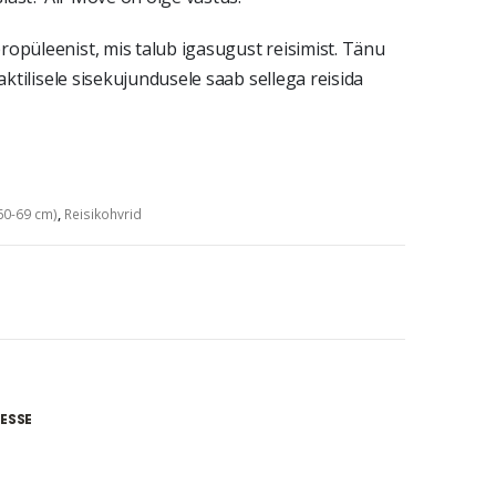
opüleenist, mis talub igasugust reisimist. Tänu
aktilisele sisekujundusele saab sellega reisida
60-69 cm)
,
Reisikohvrid
ESSE