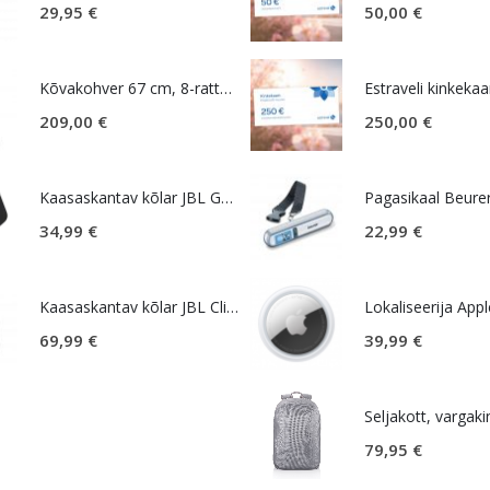
29,95
€
50,00
€
Kõvakohver 67 cm, 8-rattaline, roosa (Soft Pink), laiendatav, TSA koodlukk, American Tourister Novastream
Estraveli kinkekaa
209,00
€
250,00
€
Kaasaskantav kõlar JBL GO Essential 2, IP67, must
Pagasikaal Beure
34,99
€
22,99
€
Kaasaskantav kõlar JBL Clip 5, IP67, must
69,99
€
39,99
€
79,95
€