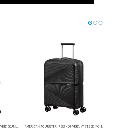
 (KUNI 59 CM)
AMERICAN TOURISTER
,
REISIKOHVRID
,
VÄIKESED KOHVRID (KUNI 59 CM)
KESKMISED 