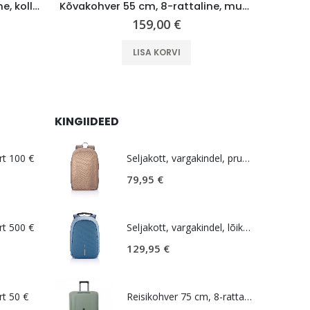
Reisikohver 55 cm, 8-rattaline, kollane, laiendatav, TSA koodlukk, Samsonite Upscape
Kõvakohver 55 cm, 8-rattaline, must (Onyx Black), TSA koodlukk, American Tourister Airconic
159,00
€
LISA KORVI
KINGIIDEED
rt 100 €
Seljakott, vargakindel, pruun, Bobby Soft
79,95
€
rt 500 €
Seljakott, vargakindel, lõikekindel, helesinine, Bobby Hero Regular
129,95
€
rt 50 €
Reisikohver 75 cm, 8-rattaline, roheline (Sage), TSA koodlukk, Samsonite Essens