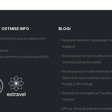
 OSTMISE INFO
BLOGI
mused ja e-poest ostmise info
Akupank lennukis: mida peab rei
teadma?
ndmed
Reisikaubad.ee tarnevalikusse 
asutamine ja privaatsuspoliitika
Unisend pakiautomaadid
Reisikaubad.ee maksevõimalus
laienesid: nüüd saad tasuda ka
Panga ja Revolutiga
Ilmunud on reisiajakirja Travelle
number
DPD ja Venipaki pakiautomaadi