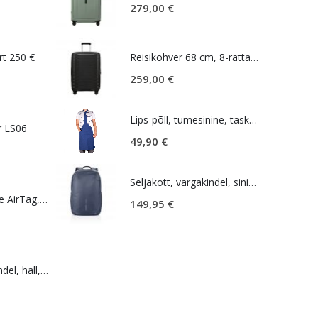
279,00
€
rt 250 €
Reisikohver 68 cm, 8-rattaline, must, laiendatav, TSA koodlukk, Samsonite Upscape
259,00
€
Lips-põll, tumesinine, taskutega, Estravel
r LS06
49,90
€
Seljakott, vargakindel, sinine, Bobby Explore
Lokaliseerija Apple AirTag, valge
149,95
€
Seljakott, vargakindel, hall, Bobby Soft