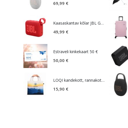
69,99
€
Kaasaskantav kõlar JBL GO 4, IP67, punane
49,99
€
Estraveli kinkekaart 50 €
50,00
€
LOQI kandekott, rannakott, reisikott, Estravel Mountain Bag
15,90
€