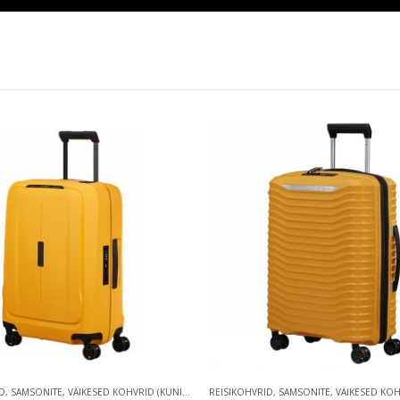
D
,
SAMSONITE
,
VÄIKESED KOHVRID (KUNI 59 CM)
REISIKOHVRID
,
SAMSONITE
,
VÄIKESED KOHVRID