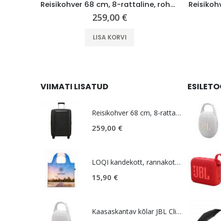
Kõvakohver 67 cm, 8-rattaline, helesinine (Pastel Blue), laiendatav, TSA koodlukk, American Tourister Novastream
Reisikohver 68 cm, 8-rattaline, roheline (Soft Sage), laiendatav, TSA koodlukk, Samsonite Upscape
259,00
€
LISA KORVI
VIIMATI LISATUD
ESILET
Reisikohver 68 cm, 8-rattaline, must, laiendatav, TSA koodlukk, Samsonite Upscape
259,00
€
LOQI kandekott, rannakott, reisikott, Estravel Beach Bag
15,90
€
Kaasaskantav kõlar JBL Clip 5, IP67, valge