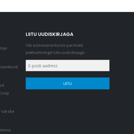
LIITU UUDISKIRJAGA
Ole esimesena kursis parimate
sija
pakkumistega! Liitu uudiskirjaga:
lisandusid
LIITU
ed
 Coop
r värske
teenus