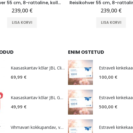
Reisikohver 55 cm, 8-rattaline, kollane (Radiant Yellow), TSA koodlukk, Samsonite Essens
239,00
€
239,00
€
LISA KORVI
LISA KORVI
OODUD
ENIM OSTETUD
Kaasaskantav kõlar JBL Clip 5, IP67, valge
Estraveli kinkekaa
69,99
€
100,00
€
Kaasaskantav kõlar JBL GO 4, IP67, punane
Estraveli kinkekaa
49,99
€
500,00
€
Vihmavari kokkupandav, väike, must, Samsonite Rain Pro
Estraveli kinkekaa