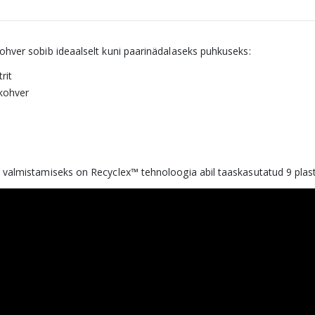
ohver sobib ideaalselt kuni paarinädalaseks puhkuseks:
rit
ikohver
 valmistamiseks on Recyclex™ tehnoloogia abil taaskasutatud 9 plasti