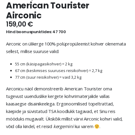
American Tourister
Airconic
159,00
€
Hind boonuspunktides: 47 700
Airconic on ülikerge 100% polüpropüleenist kohver olenemata
sellest, millise suuruse valid:
55 cm (käsipagasikohver) = 2 kg
67 cm (keskmises suuruses reisikohver) = 2,7 kg
77 cm (suur reisikohver) = vaid 3,2 kg
Airconicu näol demonstreerib American Tourister oma
tugevust uuenduslike kergete kohvrimaterjalide vallas
kaasaegse disainikeelega. Ergonoomilised topeltrattad,
käepide ja süvistatud TSA koodlukk tagavad, et Sinu reis
mööduks mugavalt. Ükskõik millist värvi Airconic kohvri valid,
võid olla kindel, et reisid
kergemini
kui varem
.