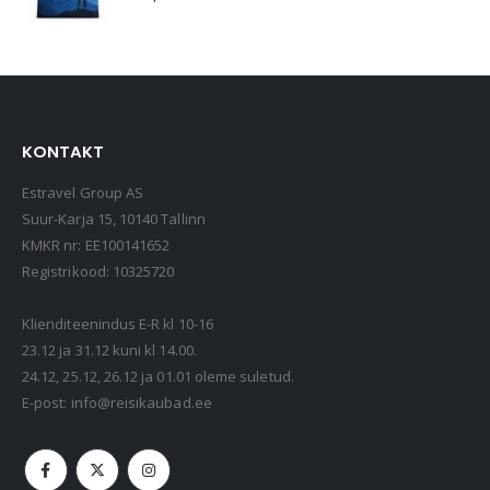
KONTAKT
Estravel Group AS
Suur-Karja 15, 10140 Tallinn
KMKR nr: EE100141652
Registrikood: 10325720
Klienditeenindus E-R kl 10-16
23.12 ja 31.12 kuni kl 14.00.
24.12, 25.12, 26.12 ja 01.01 oleme suletud.
E-post:
info@reisikaubad.ee