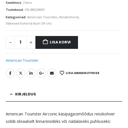
Saadavus:
2 laos
Tootekood:
OR-88G09001
Kategooriad:
American Tourister
,
Reisikohvrid
,
Väikesed kohvrid (kuni 59 cm)
LISA KORVI
American Tourister
LISA LEMMIKUTESSE
KIRJELDUS
American Tourister Airconic käsipagasimõõdus reisikohver
sobib ideaalselt linnareisideks või nädalaseks puhkuseks: