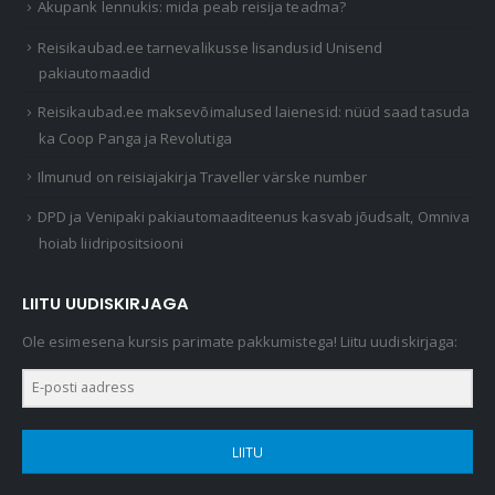
Akupank lennukis: mida peab reisija teadma?
Reisikaubad.ee tarnevalikusse lisandusid Unisend
pakiautomaadid
Reisikaubad.ee maksevõimalused laienesid: nüüd saad tasuda
ka Coop Panga ja Revolutiga
Ilmunud on reisiajakirja Traveller värske number
DPD ja Venipaki pakiautomaaditeenus kasvab jõudsalt, Omniva
hoiab liidripositsiooni
LIITU UUDISKIRJAGA
Ole esimesena kursis parimate pakkumistega! Liitu uudiskirjaga:
LIITU