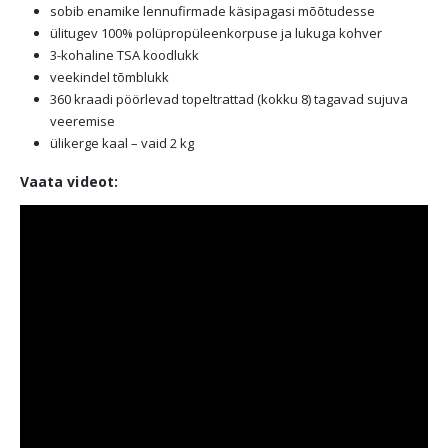
sobib enamike lennufirmade käsipagasi mõõtudesse
ülitugev 100% polüpropüleenkorpuse ja lukuga kohver
3-kohaline TSA koodlukk
veekindel tõmblukk
360 kraadi pöörlevad topeltrattad (kokku 8) tagavad sujuva
veeremise
ülikerge kaal – vaid 2 kg
Vaata videot: