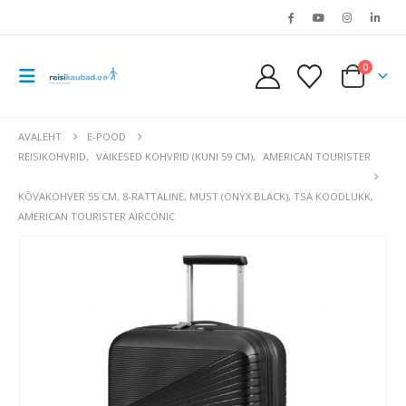
0
AVALEHT
E-POOD
REISIKOHVRID
,
VÄIKESED KOHVRID (KUNI 59 CM)
,
AMERICAN TOURISTER
KÕVAKOHVER 55 CM, 8-RATTALINE, MUST (ONYX BLACK), TSA KOODLUKK,
AMERICAN TOURISTER AIRCONIC