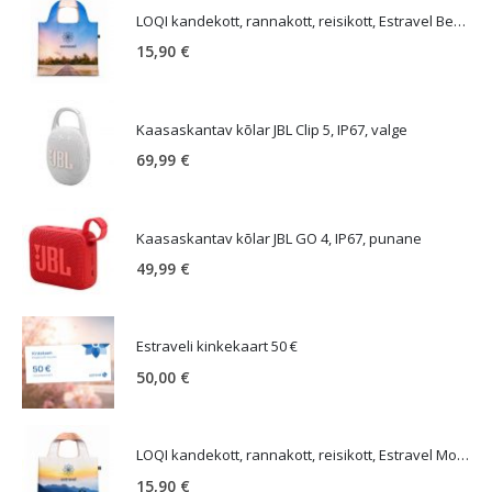
LOQI kandekott, rannakott, reisikott, Estravel Beach Bag
15,90
€
Kaasaskantav kõlar JBL Clip 5, IP67, valge
69,99
€
Kaasaskantav kõlar JBL GO 4, IP67, punane
49,99
€
Estraveli kinkekaart 50 €
50,00
€
LOQI kandekott, rannakott, reisikott, Estravel Mountain Bag
15,90
€