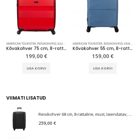
,
SAMSONITE
AMERICAN TOURISTER
,
REISIKOHVRID
,
SUURED KOHVRID (70 CM +)
AMERICAN TOURISTER
,
REISIKOHVRID
,
VÄIKESED KOHVRID (KUNI 59 CM)
Kõvakohver 75 cm, 8-rattaline, punane (Magma Red), laiendatav, TSA koodlukk, American Tourister Bon Air DLX
Kõvakohver 55 cm, 8-rattaline, sinine (Coronet Blue), TSA koodlukk, American Tourister Airconic
199,00
€
159,00
€
LISA KORVI
LISA KORVI
VIIMATI LISATUD
E
Reisikohver 68 cm, 8-rattaline, must, laiendatav, TSA koodlukk, Samsonite Upscape
259,00
€