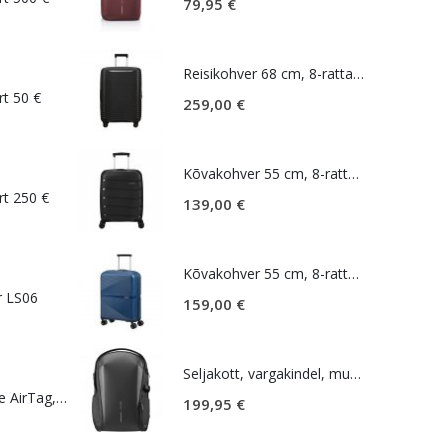
79,95
€
Reisikohver 68 cm, 8-rattaline, must, laiendatav, TSA koodlukk, Samsonite Upscape
rt 50 €
259,00
€
Kõvakohver 55 cm, 8-rattaline, must, TSA koodlukk, American Tourister Air Move
rt 250 €
139,00
€
Kõvakohver 55 cm, 8-rattaline, sinine (Midnight Navy) TSA koodlukk, American Tourister Airconic
r LS06
159,00
€
Seljakott, vargakindel, must, Bobby Bizz Backpack
Lokaliseerija Apple AirTag, valge
199,95
€