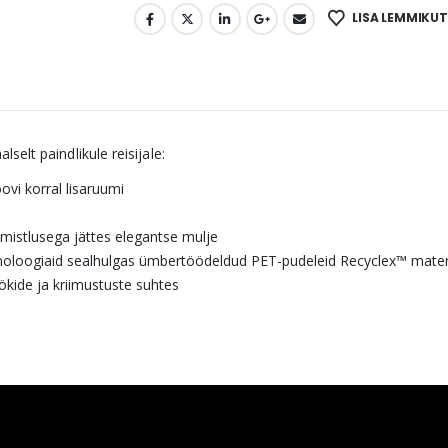
LISA LEMMIKUT
elt paindlikule reisijale:
vi korral lisaruumi
imistlusega jättes elegantse mulje
noloogiaid sealhulgas ümbertöödeldud PET-pudeleid Recyclex™ materj
kide ja kriimustuste suhtes