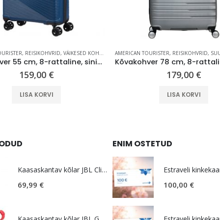
OURISTER
,
REISIKOHVRID
,
VÄIKESED KOHVRID (KUNI 59 CM)
AMERICAN TOURISTER
,
REISIKOHVRID
,
SUURED
Kõvakohver 55 cm, 8-rattaline, sinine (Midnight Navy) TSA koodlukk, American Tourister Airconic
159,00
€
179,00
€
LISA KORVI
LISA KORVI
OODUD
ENIM OSTETUD
Kaasaskantav kõlar JBL Clip 5, IP67, valge
Estraveli kinkekaa
69,99
€
100,00
€
Kaasaskantav kõlar JBL GO 4, IP67, punane
Estraveli kinkekaa