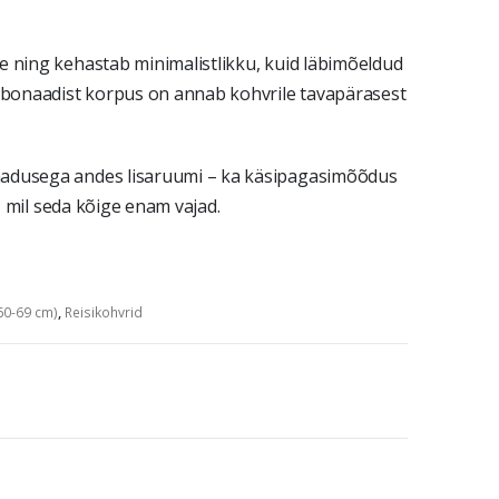
e ning kehastab minimalistlikku, kuid läbimõeldud
arbonaadist korpus on annab kohvrile tavapärasest
madusega andes lisaruumi – ka käsipagasimõõdus
l, mil seda kõige enam vajad.
60-69 cm)
,
Reisikohvrid