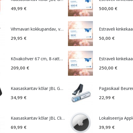
49,99
€
500,00
€
Vihmavari kokkupandav, väike, must, Samsonite Rain Pro
Estraveli kinkekaa
29,95
€
50,00
€
Kõvakohver 67 cm, 8-rattaline, roosa (Soft Pink), laiendatav, TSA koodlukk, American Tourister Novastream
Estraveli kinkekaa
209,00
€
250,00
€
Kaasaskantav kõlar JBL GO Essential 2, IP67, must
Pagasikaal Beure
34,99
€
22,99
€
Kaasaskantav kõlar JBL Clip 5, IP67, must
69,99
€
39,99
€