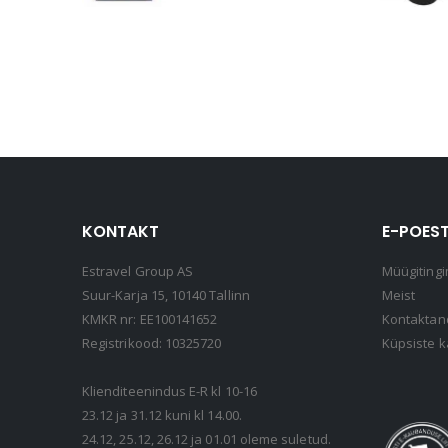
KONTAKT
E-POEST
Estravel Group AS
Müügitingi
Suur-Karja 15, 10140 Tallinn
Meist
KMKR nr: EE100141652
Kontakta
Registrikood: 10325720
Küpsiste k
Klienditeenindus E-R kl 10-16
23.12 ja 31.12 kuni kl 14.00.
24.12, 25.12, 26.12 ja 01.01 oleme suletud.