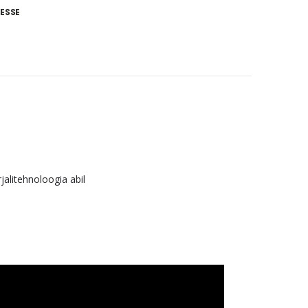
ESSE
alitehnoloogia abil