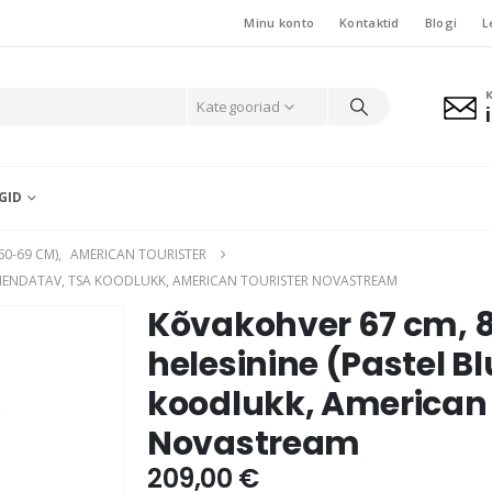
Minu konto
Kontaktid
Blogi
L
Kategooriad
GID
60-69 CM)
,
AMERICAN TOURISTER
 LAIENDATAV, TSA KOODLUKK, AMERICAN TOURISTER NOVASTREAM
Kõvakohver 67 cm, 8
helesinine (Pastel B
koodlukk, American 
Novastream
209,00
€