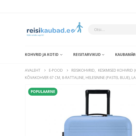
KOHVRID JA KOTID
REISITARVIKUD
KAUBAMÄR
AVALEHT
E-POOD
REISIKOHVRID
,
KESKMISED KOHVRID (
KÕVAKOHVER 67 CM, 8-RATTALINE, HELESININE (PASTEL BLUE),
POPULAARNE