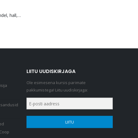
Seljakott, vargakindel, hall, Bobby Soft
LIITU UUDISKIRJAGA
Ole esimesena kursis parimate
sija
pakkumistega! Liitu uudiskirjaga:
lisandusid
LIITU
ed
 Coop