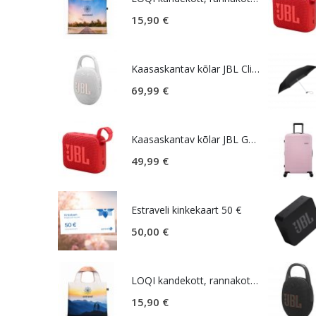
15,90
€
Kaasaskantav kõlar JBL Clip 5, IP67, valge
69,99
€
Kaasaskantav kõlar JBL GO 4, IP67, punane
49,99
€
Estraveli kinkekaart 50 €
50,00
€
LOQI kandekott, rannakott, reisikott, Estravel Mountain Bag
15,90
€