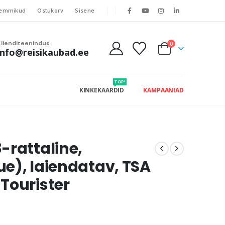
emmikud
Ostukorv
Sisene
Klienditeenindus
0
info@reisikaubad.ee
TOP!
KINKEKAARDID
KAMPAANIAD
-rattaline,
lue), laiendatav, TSA
Tourister