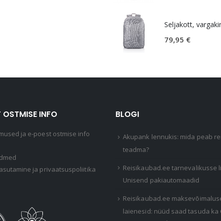
79,95
€
 OSTMISE INFO
BLOGI
mused ja e-poest ostmise info
Akupank lennukis: mida peab rei
teadma?
ndmed
Reisikaubad.ee tarnevalikusse 
asutamine ja privaatsuspoliitika
Unisend pakiautomaadid
Reisikaubad.ee maksevõimalus
laienesid: nüüd saad tasuda ka