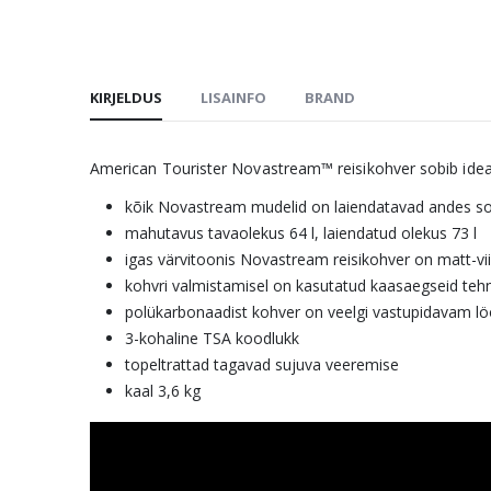
KIRJELDUS
LISAINFO
BRAND
American Tourister Novastream™ reisikohver sobib ideaals
kõik Novastream mudelid on laiendatavad andes soo
mahutavus tavaolekus 64 l, laiendatud olekus 73 l
igas värvitoonis Novastream reisikohver on matt-vi
kohvri valmistamisel on kasutatud kaasaegseid teh
polükarbonaadist kohver on veelgi vastupidavam löö
3-kohaline TSA koodlukk
topeltrattad tagavad sujuva veeremise
kaal 3,6 kg