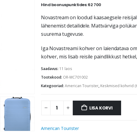
Hind boonuspunktides: 62 700
Novastream on loodud kaasaegsele reisijal
lähenemist detailidele. Mattvärviga polük
suurema tugevuse.
Iga Novastreami kohver on laiendatava o
kohver, mis lisab reisile paindlikkust hetke
Saadavus:
11 laos
Tootekood:
OR-MC701002
Kategooriad:
American Tourister
,
Keskmised kohvrid (
LISA KORVI
American Tourister