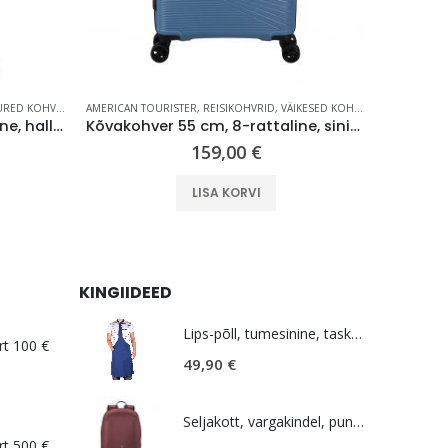
 KOHVRID (70 CM +)
AMERICAN TOURISTER
,
REISIKOHVRID
,
VÄIKESED KOHVRID (KUNI 59 CM)
AMERICAN T
Kõvakohver 78 cm, 8-rattaline, hall (Sky Silver), laiendatav, TSA koodlukk, American Tourister Flashline
Kõvakohver 55 cm, 8-rattaline, sinine (Coronet Blue), TSA koodlukk, American Tourister Airconic
159,00
€
LISA KORVI
KINGIIDEED
Lips-põll, tumesinine, taskutega, Estravel
rt 100 €
49,90
€
Seljakott, vargakindel, punane, Bobby Soft
rt 500 €