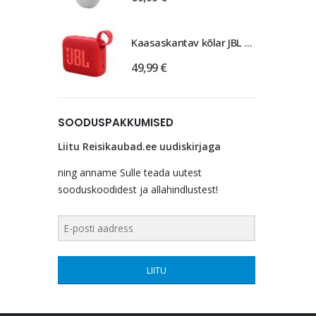
Kaasaskantav kõlar JBL GO 4, IP67, punane
49,99
€
SOODUSPAKKUMISED
Liitu Reisikaubad.ee uudiskirjaga
ning anname Sulle teada uutest
sooduskoodidest ja allahindlustest!
LIITU