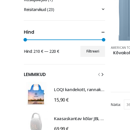
Reisitarvikud
(23)
Hind
AMERICAN T
Hind:
210 €
—
220 €
Filtreeri
Minimaalne
Maksimaalne
hind
hind
LEMMIKUD
LOQI kandekott, rannakott, reisikott, Estravel Beach Bag
15,90
€
Näita:
Kaasaskantav kõlar JBL Clip 5, IP67, valge
69,99
€