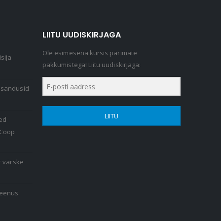
LIITU UUDISKIRJAGA
Ole esimesena kursis parimate
sija
pakkumistega! Liitu uudiskirjaga:
lisandusid
LIITU
ed
 Coop
r värske
teenus