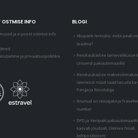
 OSTMISE INFO
BLOGI
mused ja e-poest ostmise info
Akupank lennukis: mida peab rei
teadma?
ndmed
Reisikaubad.ee tarnevalikusse 
asutamine ja privaatsuspoliitika
Unisend pakiautomaadid
Reisikaubad.ee maksevõimalus
laienesid: nüüd saad tasuda ka
Panga ja Revolutiga
Ilmunud on reisiajakirja Travelle
number
DPD ja Venipaki pakiautomaadi
kasvab jõudsalt, Omniva hoiab
liidripositsiooni