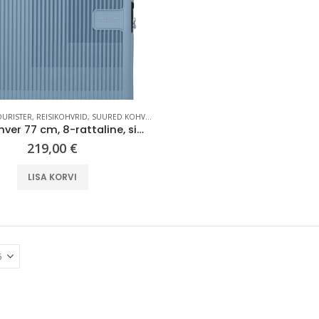
OURISTER
,
REISIKOHVRID
,
SUURED KOHVRID (70 CM +)
Kõvakohver 77 cm, 8-rattaline, sinakashall (Soho Grey), laiendatav, TSA koodlukk, American Tourister AeroStep
219,00
€
LISA KORVI
LOQI kandekott, rannakott, reisikott, Estravel Beach Bag
15,90
€
Kaasaskantav kõlar JBL Clip 5, IP67, valge
69,99
€