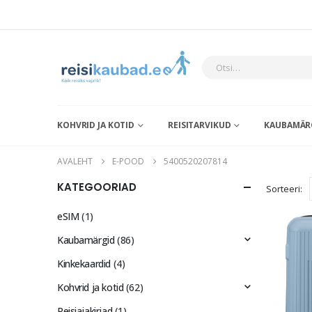
KOHVRID JA KOTID
REISITARVIKUD
KAUBAMÄR
AVALEHT
E-POOD
5400520207814
KATEGOORIAD
Sorteeri:
eSIM
(1)
Kaubamärgid
(86)
Kinkekaardid
(4)
Kohvrid ja kotid
(62)
Reisiajakirjad
(1)