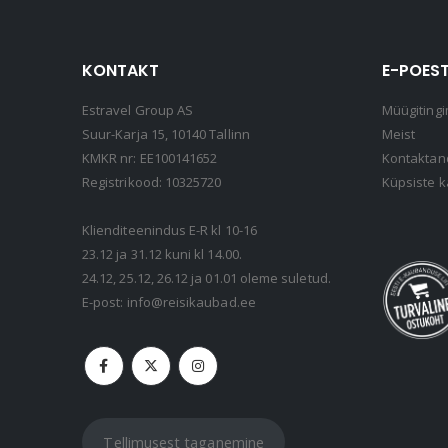
KONTAKT
E-POEST
Estravel Group AS
Müügitingi
Suur-Karja 15, 10140 Tallinn
Meist
KMKR nr: EE100141652
Kontakta
Registrikood: 10325720
Küpsiste k
Klienditeenindus E-R kl 10-16
23.12 ja 31.12 kuni kl 14.00.
24.12, 25.12, 26.12 ja 01.01 oleme suletud.
E-post:
info@reisikaubad.ee
Tellimusest taganemine