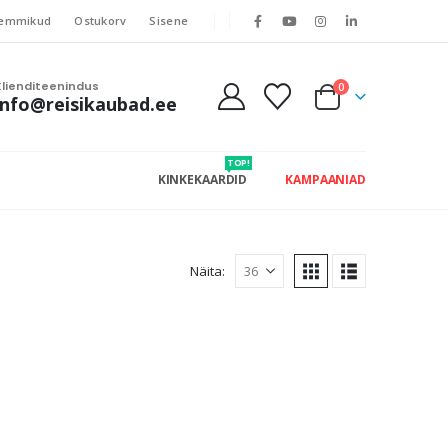
emmikud
Ostukorv
Sisene
Klienditeenindus
0
info@reisikaubad.ee
TOP!
KINKEKAARDID
KAMPAANIAD
Näita: