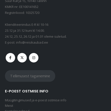
Suur-Karja 15, 10140 Tallinn
KMKR nr: EE100141652
Registrikood: 10325720
Klienditeenindus E-R kl 10-16
23.12 ja 31.12 kuni kl 14.00.
24.12, 25.12, 26.12 ja 01.01 oleme suletud.
E-post:
info@reisikaubad.ee
Tellimusest taganemine
E-POEST OSTMISE INFO
Müügitingimused ja e-poest ostmise info
Meist
Kontaktandmed