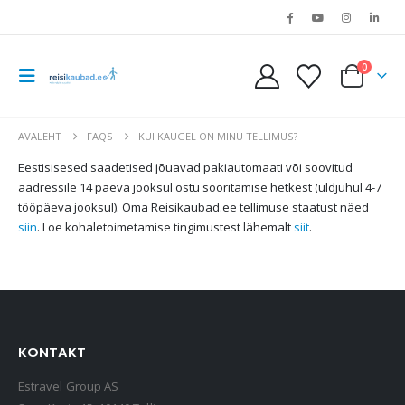
0
AVALEHT
FAQS
KUI KAUGEL ON MINU TELLIMUS?
Eestisisesed saadetised jõuavad pakiautomaati või soovitud
aadressile 14 päeva jooksul ostu sooritamise hetkest (üldjuhul 4-7
tööpäeva jooksul). Oma Reisikaubad.ee tellimuse staatust näed
siin
. Loe kohaletoimetamise tingimustest lähemalt
siit
.
KONTAKT
Estravel Group AS