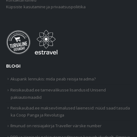
Küpsiste kasutamine ja privaatsuspoliitika
BLOGI
Akupank lennukis: mida peab reisija teadma?
Reisikaubad.ee tarnevalikusse lisandusid Unisend
pakiautomaadid
Reisikaubad.ee maksevõimalused laienesid: nüüd saad tasuda
ka Coop Panga ja Revolutiga
Ilmunud on reisiajakirja Traveller värske number
DPD ja Venipaki pakiautomaaditeenus kasvab jõudsalt, Omniva