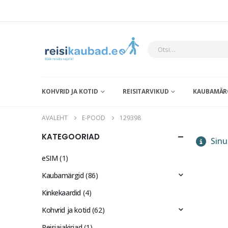
KOHVRID JA KOTID
REISITARVIKUD
KAUBAMÄR
AVALEHT
E-POOD
129398
KATEGOORIAD
Sinu 
eSIM
(1)
Kaubamärgid
(86)
Kinkekaardid
(4)
Kohvrid ja kotid
(62)
Reisiajakirjad
(1)