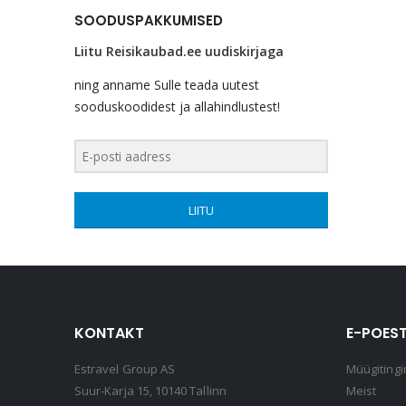
SOODUSPAKKUMISED
Liitu Reisikaubad.ee uudiskirjaga
ning anname Sulle teada uutest
sooduskoodidest ja allahindlustest!
LIITU
KONTAKT
E-POEST
Estravel Group AS
Müügitingi
Suur-Karja 15, 10140 Tallinn
Meist