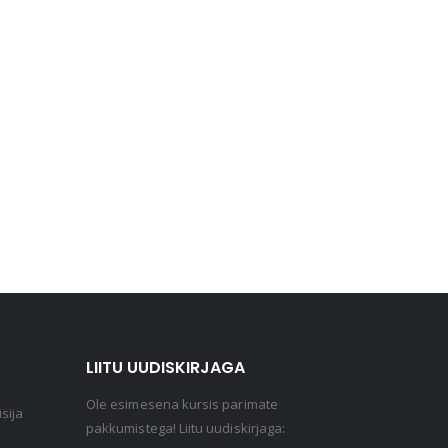
LIITU UUDISKIRJAGA
Ole esimesena kursis parimate
sija
pakkumistega! Liitu uudiskirjaga: