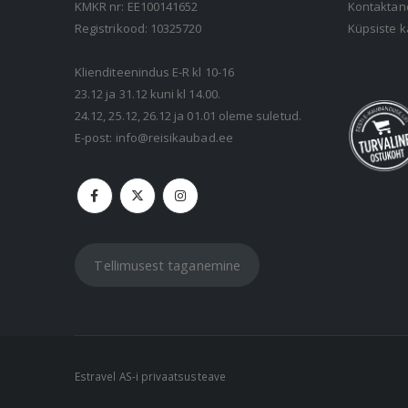
KMKR nr: EE100141652
Kontakta
Registrikood: 10325720
Küpsiste k
Klienditeenindus E-R kl 10-16
23.12 ja 31.12 kuni kl 14.00.
24.12, 25.12, 26.12 ja 01.01 oleme suletud.
E-post:
info@reisikaubad.ee
Tellimusest taganemine
Estravel AS-i privaatsusteave