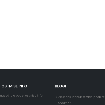
 OSTMISE INFO
BLOGI
mused ja e-poest ostmise info
Akupank lennukis: mida peab rei
teadma?