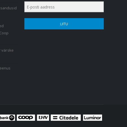
lisandusid
LIITU
ed
 Coop
r värske
teenus