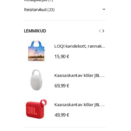
Reisitarvikud
(23)
LEMMIKUD
LOQI kandekott, rannakott, reisikott, Estravel Beach Bag
15,90
€
Kaasaskantav kõlar JBL Clip 5, IP67, valge
69,99
€
Kaasaskantav kõlar JBL GO 4, IP67, punane
49,99
€