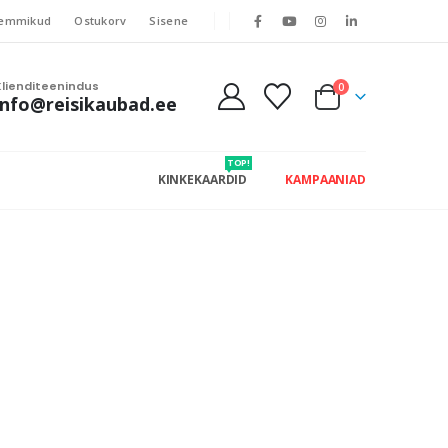
emmikud
Ostukorv
Sisene
Klienditeenindus
0
info@reisikaubad.ee
TOP!
KINKEKAARDID
KAMPAANIAD