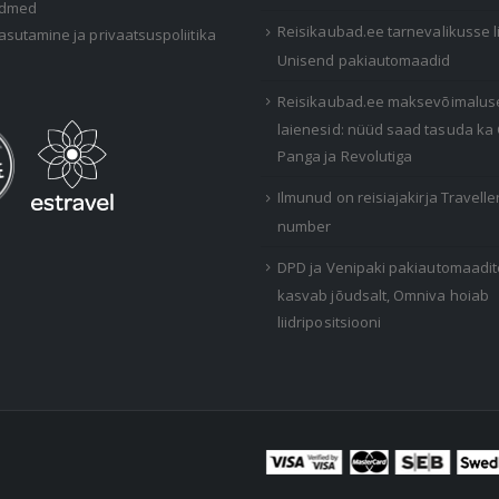
ndmed
Reisikaubad.ee tarnevalikusse 
asutamine ja privaatsuspoliitika
Unisend pakiautomaadid
Reisikaubad.ee maksevõimalus
laienesid: nüüd saad tasuda ka
Panga ja Revolutiga
Ilmunud on reisiajakirja Travelle
number
DPD ja Venipaki pakiautomaadi
kasvab jõudsalt, Omniva hoiab
liidripositsiooni