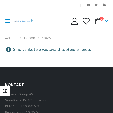
0
AVALEHT
E-POOD
130727
Sinu valikutele vastavaid tooteid ei leidu.
KONTAKT
LOQI kandekott, rannakott, reisikott, Estravel Beach Bag
Estravel Group AS
15,90
€
Suur-Karja 15, 10140 Tallinn
KMKR nr: EE100141652
Registrikood: 10325720