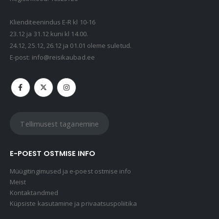
Kaasaskantav kõlar JBL Clip 5, IP67, valge
69,99
€
Klienditeenindus E-R kl 10-16
23.12 ja 31.12 kuni kl 14.00.
24.12, 25.12, 26.12 ja 01.01 oleme suletud.
Kaasaskantav kõlar JBL GO 4, IP67, punane
E-post:
info@reisikaubad.ee
49,99
€
Tellimusest taganemine
E-POEST OSTMISE INFO
Müügitingimused ja e-poest ostmise info
Meist
Kontaktandmed
Küpsiste kasutamine ja privaatsuspoliitika