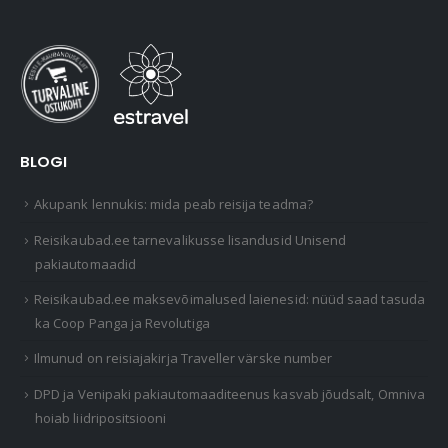
BLOGI
Akupank lennukis: mida peab reisija teadma?
Reisikaubad.ee tarnevalikusse lisandusid Unisend
pakiautomaadid
Reisikaubad.ee maksevõimalused laienesid: nüüd saad tasuda
ka Coop Panga ja Revolutiga
Ilmunud on reisiajakirja Traveller värske number
DPD ja Venipaki pakiautomaaditeenus kasvab jõudsalt, Omniva
hoiab liidripositsiooni