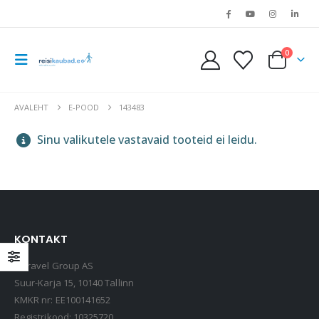
0
AVALEHT
E-POOD
143483
Sinu valikutele vastavaid tooteid ei leidu.
KONTAKT
LOQI kandekott, rannakott, reisikott, Estravel Beach Bag
Estravel Group AS
15,90
€
Suur-Karja 15, 10140 Tallinn
KMKR nr: EE100141652
Registrikood: 10325720