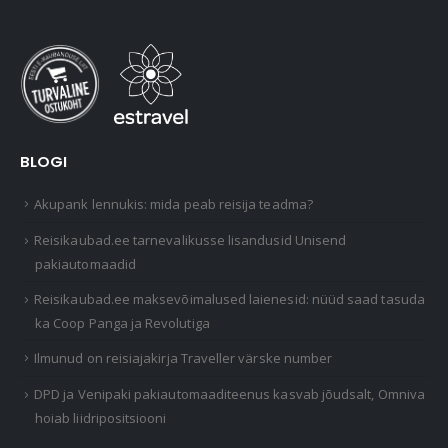
BLOGI
Akupank lennukis: mida peab reisija teadma?
Reisikaubad.ee tarnevalikusse lisandusid Unisend
pakiautomaadid
Reisikaubad.ee maksevõimalused laienesid: nüüd saad tasuda
ka Coop Panga ja Revolutiga
Ilmunud on reisiajakirja Traveller värske number
DPD ja Venipaki pakiautomaaditeenus kasvab jõudsalt, Omniva
hoiab liidripositsiooni