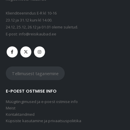
Kaasaskantav kõlar JBL Clip 5, IP67, valge
69,99
€
Klienditeenindus E-R kl 10-16
23.12 ja 31.12 kuni kl 14.00.
24.12, 25.12, 26.12 ja 01.01 oleme suletud.
Kaasaskantav kõlar JBL GO 4, IP67, punane
E-post:
info@reisikaubad.ee
49,99
€
Tellimusest taganemine
E-POEST OSTMISE INFO
Müügitingimused ja e-poest ostmise info
Meist
Kontaktandmed
Küpsiste kasutamine ja privaatsuspoliitika