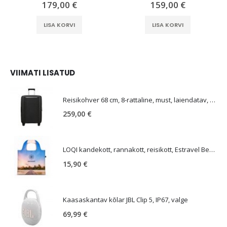
179,00
€
159,00
€
LISA KORVI
LISA KORVI
VIIMATI LISATUD
E
Reisikohver 68 cm, 8-rattaline, must, laiendatav, TSA koodlukk, Samsonite Upscape
259,00
€
LOQI kandekott, rannakott, reisikott, Estravel Beach Bag
15,90
€
Kaasaskantav kõlar JBL Clip 5, IP67, valge
69,99
€