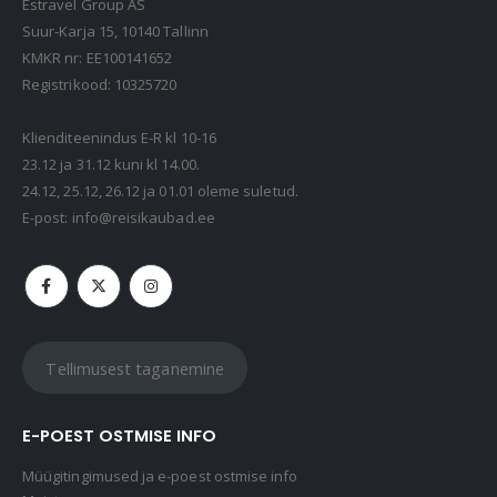
Estravel Group AS
Suur-Karja 15, 10140 Tallinn
KMKR nr: EE100141652
Registrikood: 10325720
Klienditeenindus E-R kl 10-16
23.12 ja 31.12 kuni kl 14.00.
24.12, 25.12, 26.12 ja 01.01 oleme suletud.
E-post:
info@reisikaubad.ee
Tellimusest taganemine
E-POEST OSTMISE INFO
Müügitingimused ja e-poest ostmise info