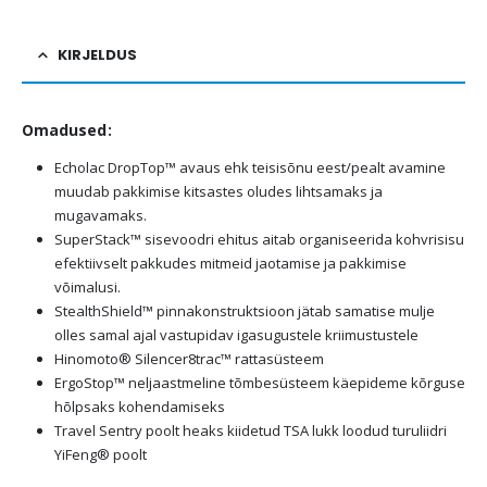
KIRJELDUS
Omadused:
Echolac DropTop™ avaus ehk teisisõnu eest/pealt avamine
muudab pakkimise kitsastes oludes lihtsamaks ja
mugavamaks.
SuperStack™ sisevoodri ehitus aitab organiseerida kohvrisisu
efektiivselt pakkudes mitmeid jaotamise ja pakkimise
võimalusi.
StealthShield™ pinnakonstruktsioon jätab samatise mulje
olles samal ajal vastupidav igasugustele kriimustustele
Hinomoto® Silencer8trac™ rattasüsteem
ErgoStop™ neljaastmeline tõmbesüsteem käepideme kõrguse
hõlpsaks kohendamiseks
Travel Sentry poolt heaks kiidetud TSA lukk loodud turuliidri
YiFeng® poolt