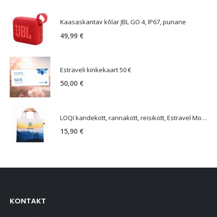
Kaasaskantav kõlar JBL GO 4, IP67, punane
49,99
€
Estraveli kinkekaart 50 €
50,00
€
LOQI kandekott, rannakott, reisikott, Estravel Mountain Bag
15,90
€
KONTAKT