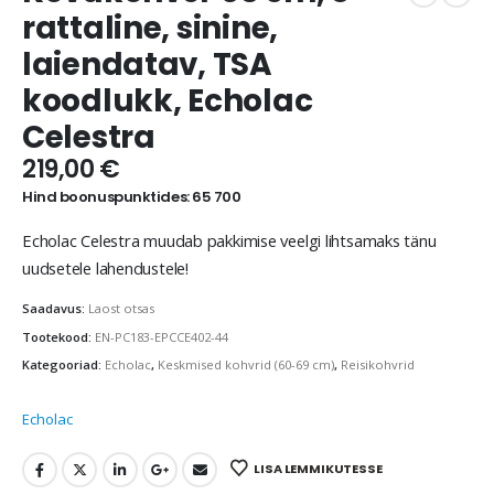
rattaline, sinine,
laiendatav, TSA
koodlukk, Echolac
Celestra
219,00
€
Hind boonuspunktides: 65 700
Echolac Celestra muudab pakkimise veelgi lihtsamaks tänu
uudsetele lahendustele!
Saadavus:
Laost otsas
Tootekood:
EN-PC183-EPCCE402-44
Kategooriad:
Echolac
,
Keskmised kohvrid (60-69 cm)
,
Reisikohvrid
Echolac
LISA LEMMIKUTESSE