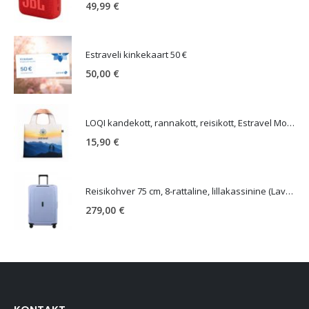
49,99
€
Estraveli kinkekaart 50 €
50,00
€
LOQI kandekott, rannakott, reisikott, Estravel Mountain Bag
15,90
€
Reisikohver 75 cm, 8-rattaline, lillakassinine (Lavendel), TSA koodlukk, Samsonite Essens
279,00
€