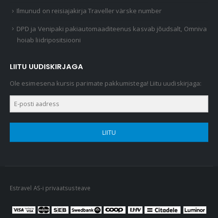
Ilmunud on reisiajakirja Traveller värske number
DPD ja Venipaki pakiautomaaditeenus kasvab jõudsalt, Omniva
hoiab liidripositsiooni
LIITU UUDISKIRJAGA
Ole esimesena kursis parimate pakkumistega! Liitu uudiskirjaga:
LIITU
Estravel AS-i privaatsusteave