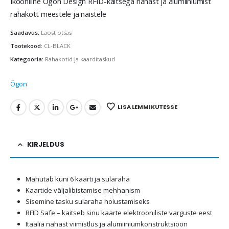
Ikooniline Ögon Design RFID-kaitsega nahast ja alumiiniumist
rahakott meestele ja naistele
Saadavus:
Laost otsas
Tootekood:
CL-BLACK
Kategooria:
Rahakotid ja kaarditaskud
Ögon
LISA LEMMIKUTESSE
KIRJELDUS
Mahutab kuni 6 kaarti ja sularaha
Kaartide väljalibistamise mehhanism
Sisemine tasku sularaha hoiustamiseks
RFID Safe – kaitseb sinu kaarte elektrooniliste varguste eest
Itaalia nahast viimistlus ja alumiiniumkonstruktsioon