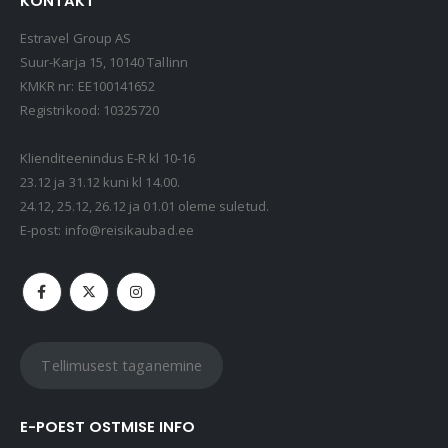
KONTAKT
Estravel Group AS
Suur-Karja 15, 10140 Tallinn
KMKR nr: EE100141652
Registrikood: 10325720
Klienditeenindus E-R kl 10-16
23.12 ja 31.12 kuni kl 14.00.
24.12, 25.12, 26.12 ja 01.01 oleme suletud.
E-post:
info@reisikaubad.ee
Tellimusest taganemine
E-POEST OSTMISE INFO