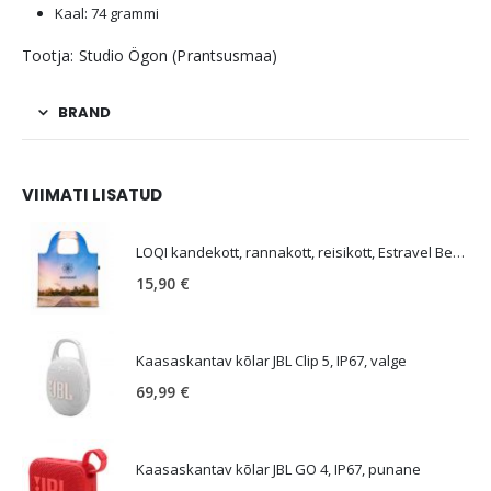
Kaal: 74 grammi
Tootja: Studio Ögon (Prantsusmaa)
BRAND
VIIMATI LISATUD
E
LOQI kandekott, rannakott, reisikott, Estravel Beach Bag
15,90
€
Kaasaskantav kõlar JBL Clip 5, IP67, valge
69,99
€
Kaasaskantav kõlar JBL GO 4, IP67, punane