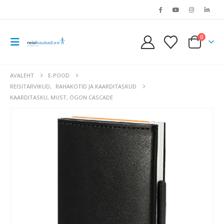
0
AVALEHT
E-POOD
REISITARVIKUD
,
RAHAKOTID JA KAARDITASKUD
KAARDITASKU, MUST, ÖGON CASCADE