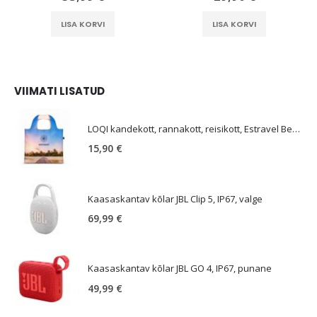
LISA KORVI
LISA KORVI
VIIMATI LISATUD
E
LOQI kandekott, rannakott, reisikott, Estravel Beach Bag
15,90
€
Kaasaskantav kõlar JBL Clip 5, IP67, valge
69,99
€
Kaasaskantav kõlar JBL GO 4, IP67, punane
49,99
€