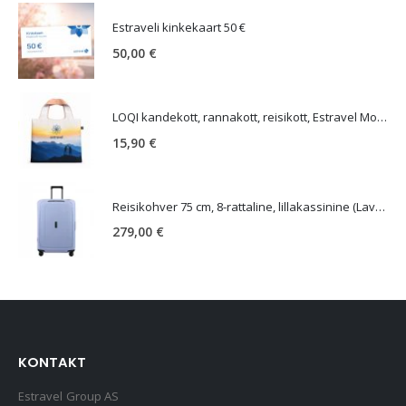
Estraveli kinkekaart 50 €
50,00
€
LOQI kandekott, rannakott, reisikott, Estravel Mountain Bag
15,90
€
Reisikohver 75 cm, 8-rattaline, lillakassinine (Lavendel), TSA koodlukk, Samsonite Essens
279,00
€
KONTAKT
Estravel Group AS