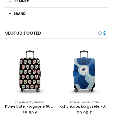
LISAINFO
BRAND
SEOTUD TOOTED
KOHVRIKATTED
,
VELOSOCK
ESTRAVEL
,
KOHVRIKATTED
Kohvrikate, kõrgusele 60-69 cm, Mexico M
Kohvrikate, kõrgusele 70-79 cm, Estravel V2
35,99
€
29,90
€