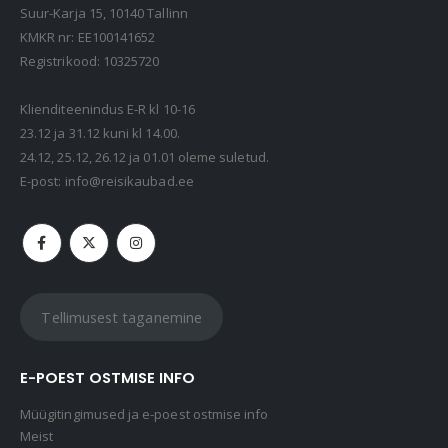
Suur-Karja 15, 10140 Tallinn
KMKR nr: EE100141652
Registrikood: 10325720
Klienditeenindus E-R kl 10-16
23.12 ja 31.12 kuni kl 14.00.
24.12, 25.12, 26.12 ja 01.01 oleme suletud.
E-post:
info@reisikaubad.ee
Tellimusest taganemine
E-POEST OSTMISE INFO
Müügitingimused ja e-poest ostmise info
Meist