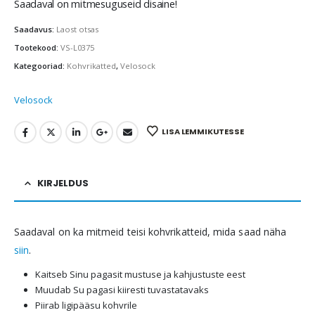
Saadaval on mitmesuguseid disaine!
Saadavus:
Laost otsas
Tootekood:
VS-L0375
Kategooriad:
Kohvrikatted
,
Velosock
Velosock
LISA LEMMIKUTESSE
KIRJELDUS
Saadaval on ka mitmeid teisi kohvrikatteid, mida saad näha
siin
.
Kaitseb Sinu pagasit mustuse ja kahjustuste eest
Muudab Su pagasi kiiresti tuvastatavaks
Piirab ligipääsu kohvrile