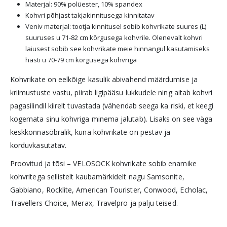
Materjal: 90% polüester, 10% spandex
Kohvri põhjast takjakinnitusega kinnitatav
Veniv materjal: tootja kinnitusel sobib kohvrikate suures (L)
suuruses u 71-82 cm kõrgusega kohvrile. Olenevalt kohvri
laiusest sobib see kohvrikate meie hinnangul kasutamiseks
hästi u 70-79 cm kõrgusega kohvriga
Kohvrikate on eelkõige kasulik abivahend määrdumise ja
kriimustuste vastu, piirab ligipääsu lukkudele ning aitab kohvri
pagasilindil kiirelt tuvastada (vähendab seega ka riski, et keegi
kogemata sinu kohvriga minema jalutab). Lisaks on see väga
keskkonnasõbralik, kuna kohvrikate on pestav ja
korduvkasutatav.
Proovitud ja tõsi – VELOSOCK kohvrikate sobib enamike
kohvritega sellistelt kaubamärkidelt nagu Samsonite,
Gabbiano, Rocklite, American Tourister, Conwood, Echolac,
Travellers Choice, Merax, Travelpro ja palju teised.