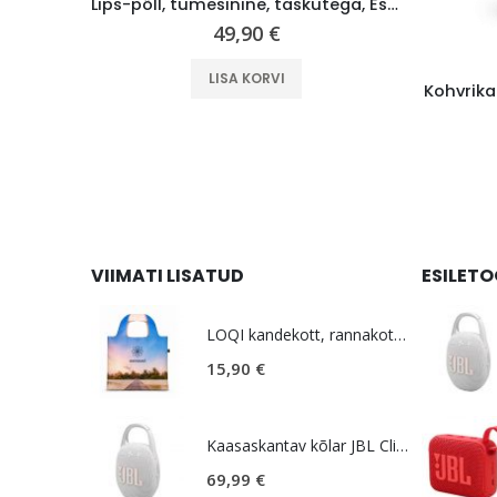
Lips-põll, tumesinine, taskutega, Estravel
49,90
€
LISA KORVI
l, valge
VIIMATI LISATUD
ESILET
LOQI kandekott, rannakott, reisikott, Estravel Beach Bag
15,90
€
Kaasaskantav kõlar JBL Clip 5, IP67, valge
69,99
€