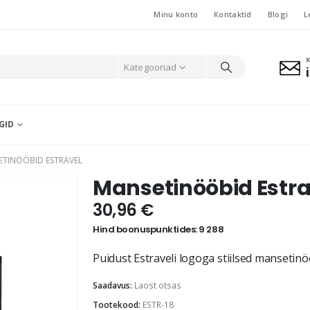
Minu konto
Kontaktid
Blogi
L
Kategooriad
GID
TINÖÖBID ESTRAVEL
Mansetinööbid Estra
30,96
€
Hind boonuspunktides: 9 288
Puidust Estraveli logoga stiilsed mansetin
Saadavus:
Laost otsas
Tootekood:
ESTR-18