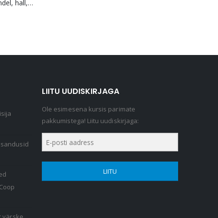
Seljakott, vargakindel, hall, Bobby Soft
LIITU UUDISKIRJAGA
Ole esimesena kursis parimate
sija
pakkumistega! Liitu uudiskirjaga:
lisandusid
LIITU
ed
 Coop
r värske