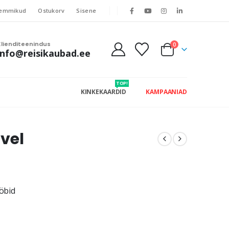
emmikud
Ostukorv
Sisene
Klienditeenindus
0
info@reisikaubad.ee
TOP!
KINKEKAARDID
KAMPAANIAD
vel
ööbid