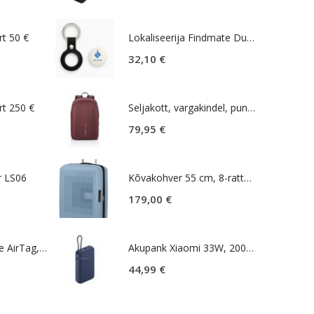
rt 50 €
Lokaliseerija Findmate Dual, valge, Estravel
32,10
€
rt 250 €
Seljakott, vargakindel, punane, Bobby Soft
79,95
€
r LS06
Kõvakohver 55 cm, 8-rattaline, sinakashall (Soho Grey), laiendatav, TSA koodlukk, American Tourister AeroStep
179,00
€
Lokaliseerija Apple AirTag, valge
Akupank Xiaomi 33W, 20000 mAh, integreeritud kaabel, sinine
44,99
€