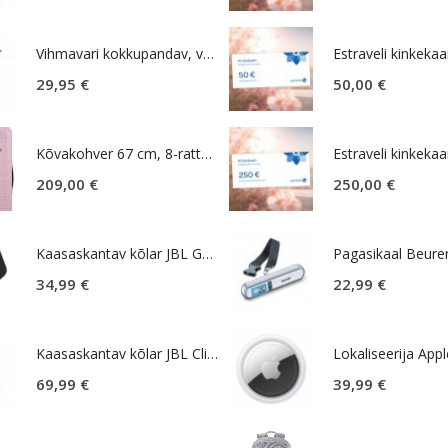
Vihmavari kokkupandav, väike, must, Samsonite Rain Pro
Estraveli kinkekaa
29,95
€
50,00
€
Kõvakohver 67 cm, 8-rattaline, roosa (Soft Pink), laiendatav, TSA koodlukk, American Tourister Novastream
Estraveli kinkekaa
209,00
€
250,00
€
Kaasaskantav kõlar JBL GO Essential 2, IP67, must
Pagasikaal Beure
34,99
€
22,99
€
Kaasaskantav kõlar JBL Clip 5, IP67, must
69,99
€
39,99
€