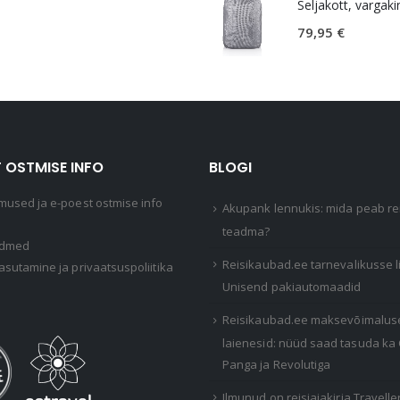
79,95
€
 OSTMISE INFO
BLOGI
mused ja e-poest ostmise info
Akupank lennukis: mida peab rei
teadma?
ndmed
Reisikaubad.ee tarnevalikusse 
asutamine ja privaatsuspoliitika
Unisend pakiautomaadid
Reisikaubad.ee maksevõimalus
laienesid: nüüd saad tasuda ka
Panga ja Revolutiga
Ilmunud on reisiajakirja Travelle