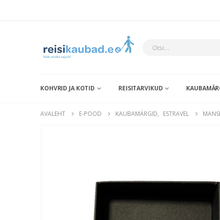
KOHVRID JA KOTID
REISITARVIKUD
KAUBAMÄR
AVALEHT
E-POOD
KAUBAMÄRGID
,
ESTRAVEL
MANSE