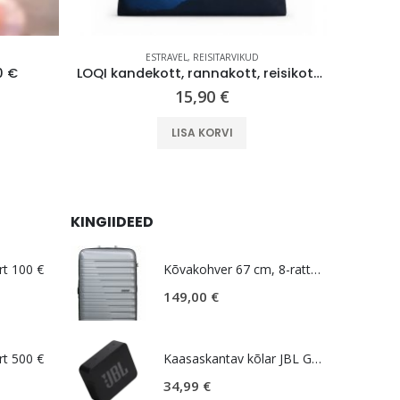
ESTRAVEL
,
REISITARVIKUD
ESTRAVEL
,
0 €
LOQI kandekott, rannakott, reisikott, Estravel Mountain Bag
15,90
€
LISA KORVI
KINGIIDEED
rt 100 €
Kõvakohver 67 cm, 8-rattaline, hall (Sky Silver), laiendatav, TSA koodlukk, American Tourister Flashline
149,00
€
rt 500 €
Kaasaskantav kõlar JBL GO Essential 2, IP67, must
34,99
€