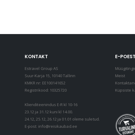
KONTAKT
E-POEST
Estravel Group AS
Müügitingi
Suur-Karja 15, 10140 Tallinn
Meist
KMKR nr: EE100141652
Kontakta
Registrikood: 10325720
Küpsiste k
Klienditeenindus E-R kl 10-16
23.12 ja 31.12 kuni kl 14.00.
24.12, 25.12, 26.12 ja 01.01 oleme suletud.
E-post:
info@reisikaubad.ee