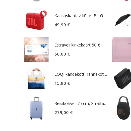
Kaasaskantav kõlar JBL GO 4, IP67, punane
49,99
€
Estraveli kinkekaart 50 €
50,00
€
LOQI kandekott, rannakott, reisikott, Estravel Mountain Bag
15,90
€
Reisikohver 75 cm, 8-rattaline, lillakassinine (Lavendel), TSA koodlukk, Samsonite Essens
279,00
€