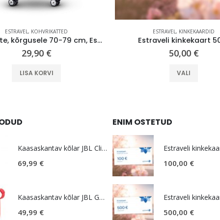
ESTRAVEL
,
KOHVRIKATTED
ESTRAVEL
,
KINKEKAARDID
Kohvrikate, kõrgusele 70-79 cm, Estravel V2
Estraveli kinkekaart 5
29,90
€
50,00
€
This product has multiple variants. The options may be chosen on the product page
LISA KORVI
VALI
OODUD
ENIM OSTETUD
Kaasaskantav kõlar JBL Clip 5, IP67, valge
Estraveli kinkekaa
69,99
€
100,00
€
Kaasaskantav kõlar JBL GO 4, IP67, punane
Estraveli kinkekaa
49,99
€
500,00
€