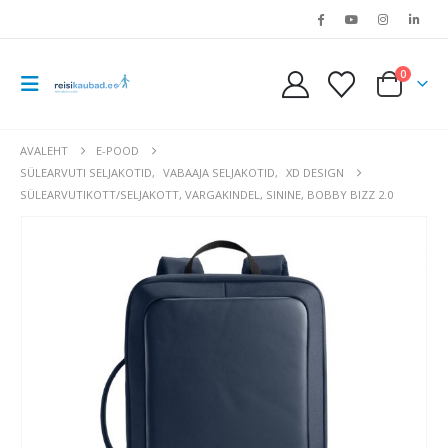
0
AVALEHT
E-POOD
SÜLEARVUTI SELJAKOTID
,
VABAAJA SELJAKOTID
,
XD DESIGN
SÜLEARVUTIKOTT/SELJAKOTT, VARGAKINDEL, SININE, BOBBY BIZZ 2.0