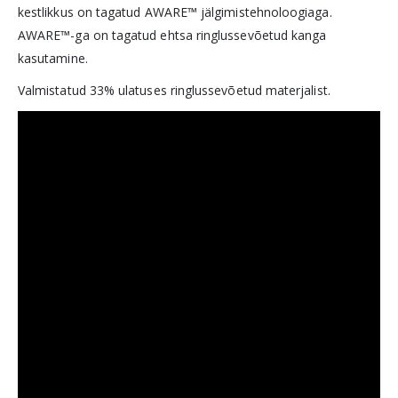
kestlikkus on tagatud AWARE™ jälgimistehnoloogiaga.
AWARE™-ga on tagatud ehtsa ringlussevõetud kanga
kasutamine.
Valmistatud 33% ulatuses ringlussevõetud materjalist.