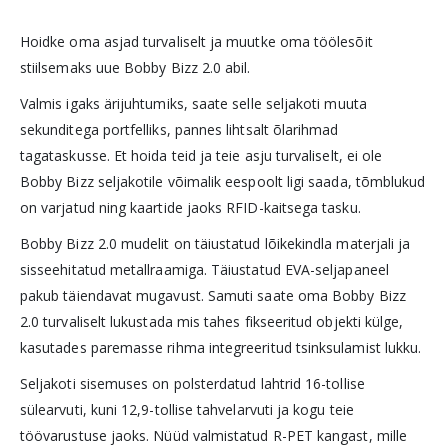
Hoidke oma asjad turvaliselt ja muutke oma töölesõit
stiilsemaks uue Bobby Bizz 2.0 abil.
Valmis igaks ärijuhtumiks, saate selle seljakoti muuta
sekunditega portfelliks, pannes lihtsalt õlarihmad
tagataskusse. Et hoida teid ja teie asju turvaliselt, ei ole
Bobby Bizz seljakotile võimalik eespoolt ligi saada, tõmblukud
on varjatud ning kaartide jaoks RFID-kaitsega tasku.
Bobby Bizz 2.0 mudelit on täiustatud lõikekindla materjali ja
sisseehitatud metallraamiga. Täiustatud EVA-seljapaneel
pakub täiendavat mugavust. Samuti saate oma Bobby Bizz
2.0 turvaliselt lukustada mis tahes fikseeritud objekti külge,
kasutades paremasse rihma integreeritud tsinksulamist lukku.
Seljakoti sisemuses on polsterdatud lahtrid 16-tollise
sülearvuti, kuni 12,9-tollise tahvelarvuti ja kogu teie
töövarustuse jaoks. Nüüd valmistatud R-PET kangast, mille