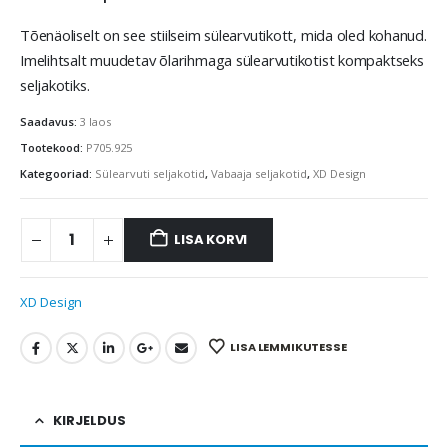
Tõenäoliselt on see stiilseim sülearvutikott, mida oled kohanud.
Imelihtsalt muudetav õlarihmaga sülearvutikotist kompaktseks
seljakotiks.
Saadavus:
3 laos
Tootekood:
P705.925
Kategooriad:
Sülearvuti seljakotid
,
Vabaaja seljakotid
,
XD Design
LISA KORVI
XD Design
LISA LEMMIKUTESSE
KIRJELDUS