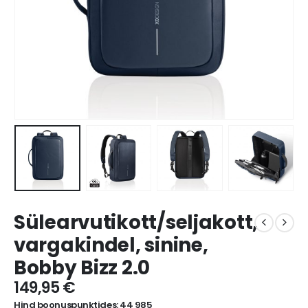
Sülearvutikott/seljakott,
vargakindel, sinine,
Bobby Bizz 2.0
149,95
€
Hind boonuspunktides: 44 985