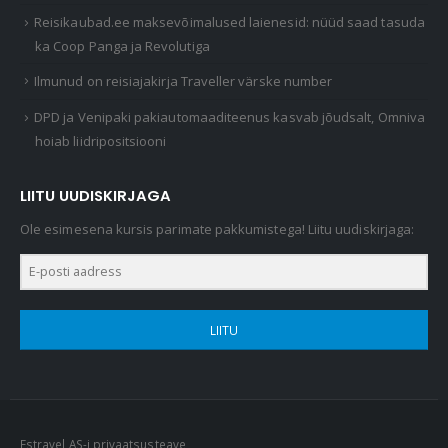
Reisikaubad.ee maksevõimalused laienesid: nüüd saad tasuda
ka Coop Panga ja Revolutiga
Ilmunud on reisiajakirja Traveller värske number
DPD ja Venipaki pakiautomaaditeenus kasvab jõudsalt, Omniva
hoiab liidripositsiooni
LIITU UUDISKIRJAGA
Ole esimesena kursis parimate pakkumistega! Liitu uudiskirjaga:
LIITU
Estravel AS-i privaatsusteave