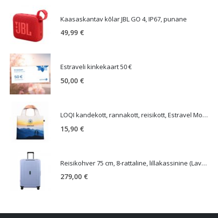
Kaasaskantav kõlar JBL GO 4, IP67, punane
49,99
€
Estraveli kinkekaart 50 €
50,00
€
LOQI kandekott, rannakott, reisikott, Estravel Mountain Bag
15,90
€
Reisikohver 75 cm, 8-rattaline, lillakassinine (Lavendel), TSA koodlukk, Samsonite Essens
279,00
€