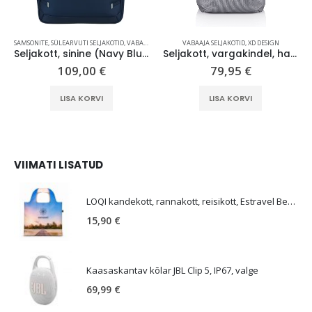
SAMSONITE
,
SÜLEARVUTI SELJAKOTID
,
VABAAJA SELJAKOTID
VABAAJA SELJAKOTID
,
XD DESIGN
Seljakott, sinine (Navy Blue), Samsonite Gotwist Underseat Backpack M 17,3″, 34L
Seljakott, vargakindel, hall, Bobby Soft
109,00
€
79,95
€
LISA KORVI
LISA KORVI
VIIMATI LISATUD
E
LOQI kandekott, rannakott, reisikott, Estravel Beach Bag
15,90
€
Kaasaskantav kõlar JBL Clip 5, IP67, valge
69,99
€