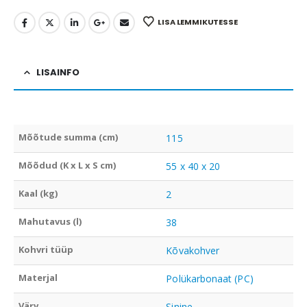
LISA LEMMIKUTESSE
LISAINFO
Mõõtude summa (cm)
115
Mõõdud (K x L x S cm)
55 x 40 x 20
Kaal (kg)
2
Mahutavus (l)
38
Kohvri tüüp
Kõvakohver
Materjal
Polükarbonaat (PC)
Värv
Sinine