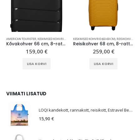
AMERICAN TOURISTER
,
KESKMISED KOHVRID (60-69 CM)
KESKMISED KOHVRID (60-69 CM)
,
REISIKOHVRID
,
REISIKOHVRID
,
S
Kõvakohver 66 cm, 8-rattaline, must, TSA koodlukk, American Tourister Air Move
Reisikohver 68 cm, 8-rattaline, kollane, laiendatav, TSA koodlukk, Samsonite Upscape
159,00
€
259,00
€
LISA KORVI
LISA KORVI
,
REISIKOHVRID
VIIMATI LISATUD
E
LOQI kandekott, rannakott, reisikott, Estravel Beach Bag
15,90
€