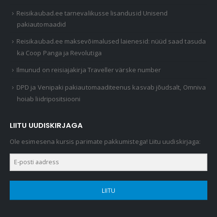
Reisikaubad.ee tarnevalikusse lisandusid Unisend
pakiautomaadid
Reisikaubad.ee maksevõimalused laienesid: nüüd saad tasuda
ka Coop Panga ja Revolutiga
Ilmunud on reisiajakirja Traveller värske number
DPD ja Venipaki pakiautomaaditeenus kasvab jõudsalt, Omniva
hoiab liidripositsiooni
LIITU UUDISKIRJAGA
Ole esimesena kursis parimate pakkumistega! Liitu uudiskirjaga:
LIITU