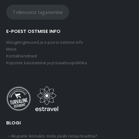
Tellimusest taganemine
E-POEST OSTMISE INFO
Müügitingimused ja e-poest ostmise info
Meist
Kontaktandmed
Küpsiste kasutamine ja privaatsuspoliitika
BLOGI
Akupank lennukis: mida peab reisija teadma?