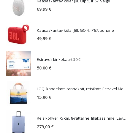
Kaasaskantav kõlar JBL Clip 5, IP67, valge
69,99
€
Kaasaskantav kõlar JBL GO 4, IP67, punane
49,99
€
Estraveli kinkekaart 50 €
50,00
€
LOQI kandekott, rannakott, reisikott, Estravel Mountain Bag
15,90
€
Reisikohver 75 cm, 8-rattaline, lillakassinine (Lavendel), TSA koodlukk, Samsonite Essens
279,00
€