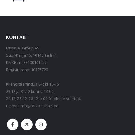
KONTAKT
Estravel Group AS
Suur-Karja 15, 10140 Tallinn
KMKR nr: EE100141652
Registrikood: 10325720
Klienditeenindus E-R kl 10-16
23.12 ja 31.12 kuni kl 14.00.
24.12, 25.12, 26.12 ja 01.01 oleme suletud.
E-post:
info@reisikaubad.ee