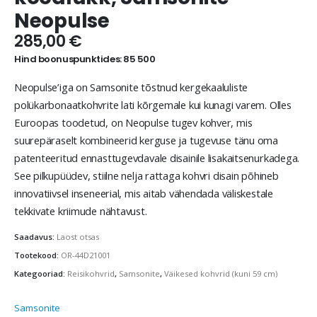
Neopulse
285,00
€
Hind boonuspunktides: 85 500
Neopulse’iga on Samsonite tõstnud kergekaaluliste
polükarbonaatkohvrite lati kõrgemale kui kunagi varem. Olles
Euroopas toodetud, on Neopulse tugev kohver, mis
suurepäraselt kombineerid kerguse ja tugevuse tänu oma
patenteeritud ennasttugevdavale disainile lisakaitsenurkadega.
See pilkupüüdev, stiilne nelja rattaga kohvri disain põhineb
innovatiivsel inseneerial, mis aitab vähendada väliskestale
tekkivate kriimude nähtavust.
Saadavus:
Laost otsas
Tootekood:
OR-44D21001
Kategooriad:
Reisikohvrid
,
Samsonite
,
Väikesed kohvrid (kuni 59 cm)
Samsonite