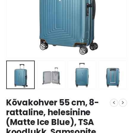
Kõvakohver 55 cm, 8-
rattaline, helesinine
(Matte Ice Blue), TSA
koodlukk, Samsonite