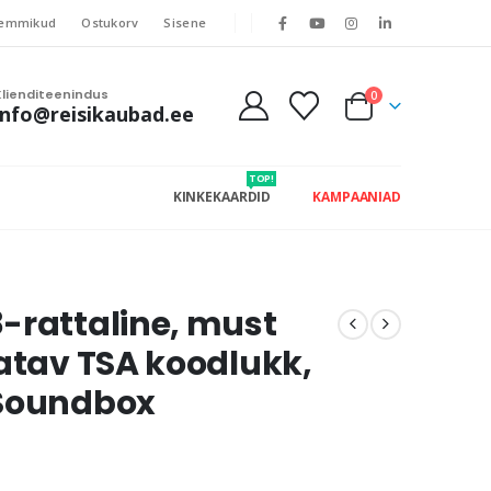
emmikud
Ostukorv
Sisene
Klienditeenindus
0
info@reisikaubad.ee
TOP!
KINKEKAARDID
KAMPAANIAD
-rattaline, must
datav TSA koodlukk,
 Soundbox