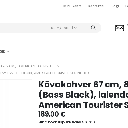
Minu konto
Kontaktid
Blogi
L
Kategooriad
GID
60-69 CM)
,
AMERICAN TOURISTER
NDATAV TSA KOODLUKK, AMERICAN TOURISTER SOUNDBOX
Kõvakohver 67 cm, 8
(Bass Black), laien
American Tourister
189,00
€
Hind boonuspunktides: 56 700