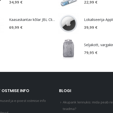
34,99
€
22,99
€
Kaasaskantav kõlar JBL Clip 5, IP67, must
69,99
€
39,99
€
79,95
€
 OSTMISE INFO
BLOGI
mused ja e-poest ostmise info
Akupank lennukis: mida peab rei
teadma?
ndmed