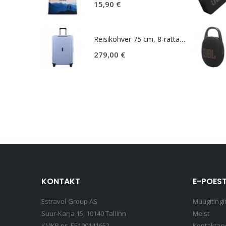
15,90
€
Reisikohver 75 cm, 8-rattaline, lillakassinine (Lavendel), TSA koodlukk, Samsonite Essens
279,00
€
KONTAKT
E-POEST
Estravel Group AS
Müügitingi
Suur-Karja 15, 10140 Tallinn
Meist
KMKR nr: EE100141652
Kontakta