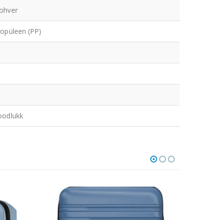
ohver
ropüleen (PP)
oodlukk