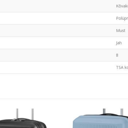
Kõvak
Polüp
Must
Jah
8
TSA k