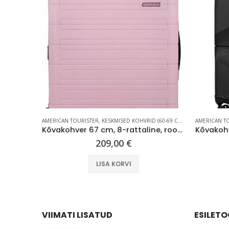
(KUNI 59 CM)
AMERICAN TOURISTER
,
KESKMISED KOHVRID (60-69 CM)
,
REISIKOHVRID
AMERICAN T
Reisikohver 55 cm, 8-rattaline, kollane (Radiant Yellow), TSA koodlukk, Samsonite Essens
Kõvakohver 67 cm, 8-rattaline, roosa (Soft Pink), laiendatav, TSA koodlukk, American Tourister Novastream
209,00
€
LISA KORVI
VIIMATI LISATUD
ESILET