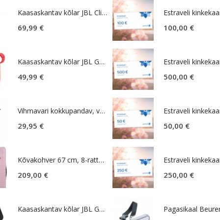
Kaasaskantav kõlar JBL Clip 5, IP67, valge
Estraveli kinkekaa
69,99
€
100,00
€
Kaasaskantav kõlar JBL GO 4, IP67, punane
Estraveli kinkekaa
49,99
€
500,00
€
Vihmavari kokkupandav, väike, must, Samsonite Rain Pro
Estraveli kinkekaa
29,95
€
50,00
€
Kõvakohver 67 cm, 8-rattaline, roosa (Soft Pink), laiendatav, TSA koodlukk, American Tourister Novastream
Estraveli kinkekaa
209,00
€
250,00
€
Kaasaskantav kõlar JBL GO Essential 2, IP67, must
Pagasikaal Beure