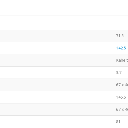
71.5
142.5
Kahe 
3.7
67 x 4
145.5
67 x 4
81