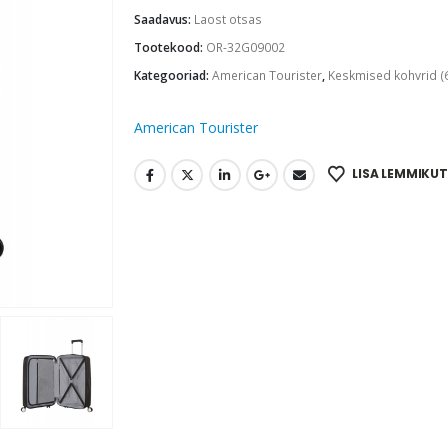
Saadavus:
Laost otsas
Tootekood:
OR-32G09002
Kategooriad:
American Tourister
,
Keskmised kohvrid (
American Tourister
LISA LEMMIKUT