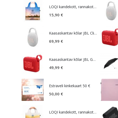
LOQI kandekott, rannakott, reisikott, Estravel Beach Bag
15,90
€
Kaasaskantav kõlar JBL Clip 5, IP67, valge
69,99
€
Kaasaskantav kõlar JBL GO 4, IP67, punane
49,99
€
Estraveli kinkekaart 50 €
50,00
€
LOQI kandekott, rannakott, reisikott, Estravel Mountain Bag