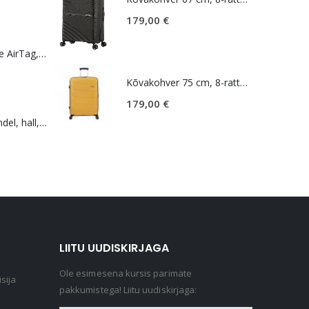
179,00
€
Lokaliseerija Apple AirTag, valge
Kõvakohver 75 cm, 8-rattaline, kollane (Sunset Yellow), TSA koodlukk, American Tourister Air Move
179,00
€
Seljakott, vargakindel, hall, Bobby Soft
LIITU UUDISKIRJAGA
Ole esimesena kursis parimate
sija
pakkumistega! Liitu uudiskirjaga: