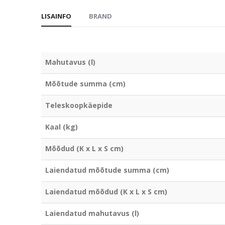
LISAINFO
BRAND
Mahutavus (l)
Mõõtude summa (cm)
Teleskoopkäepide
Kaal (kg)
Mõõdud (K x L x S cm)
Laiendatud mõõtude summa (cm)
Laiendatud mõõdud (K x L x S cm)
Laiendatud mahutavus (l)