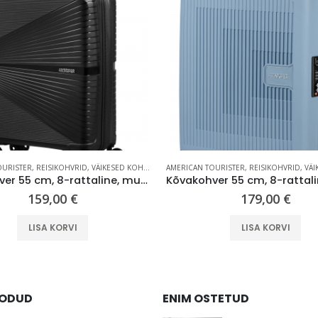
OURISTER
,
REISIKOHVRID
,
VÄIKESED KOHVRID (KUNI 59 CM)
AMERICAN TOURISTER
,
REISIKOHVRID
,
VÄIKESE
Kõvakohver 55 cm, 8-rattaline, must (Onyx Black), TSA koodlukk, American Tourister Airconic
159,00
€
179,00
€
LISA KORVI
LISA KORVI
OODUD
ENIM OSTETUD