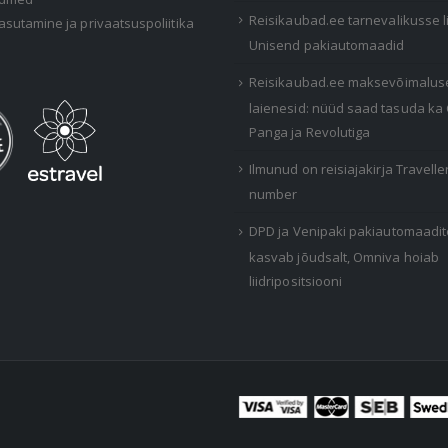
Reisikaubad.ee tarnevalikusse 
asutamine ja privaatsuspoliitika
Unisend pakiautomaadid
Reisikaubad.ee maksevõimalus
laienesid: nüüd saad tasuda ka
Panga ja Revolutiga
Ilmunud on reisiajakirja Travelle
number
DPD ja Venipaki pakiautomaadi
kasvab jõudsalt, Omniva hoiab
liidripositsiooni