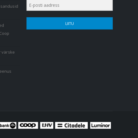
lisandusid
LIITU
ed
 Coop
r värske
teenus