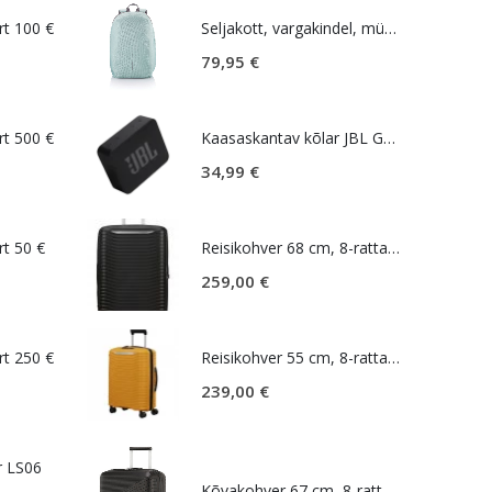
rt 100 €
Seljakott, vargakindel, mündiroheline, Bobby Soft
79,95
€
rt 500 €
Kaasaskantav kõlar JBL GO Essential 2, IP67, must
34,99
€
rt 50 €
Reisikohver 68 cm, 8-rattaline, must, laiendatav, TSA koodlukk, Samsonite Upscape
259,00
€
rt 250 €
Reisikohver 55 cm, 8-rattaline, kollane, laiendatav, TSA koodlukk, Samsonite Upscape
239,00
€
r LS06
Kõvakohver 67 cm, 8-rattaline, must (Onyx Black), TSA koodlukk, American Tourister Airconic