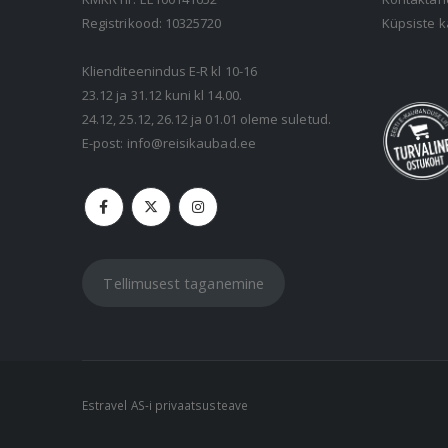
Registrikood: 10325720
Küpsiste k
Klienditeenindus E-R kl 10-16
23.12 ja 31.12 kuni kl 14.00.
24.12, 25.12, 26.12 ja 01.01 oleme suletud.
E-post:
info@reisikaubad.ee
Tellimusest taganemine
Estravel AS-i privaatsusteave