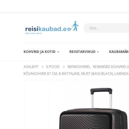
KOHVRID JA KOTID
REISITARVIKUD
KAUBAMÄR
AVALEHT
E-POOD
REISIKOHVRID
,
KESKMISED KOHVRID (
KÕVAKOHVER 67 CM, 8-RATTALINE, MUST (BASS BLACK), LAIE