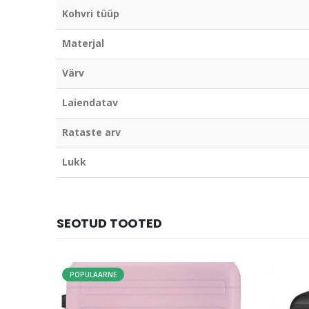
Kohvri tüüp
Materjal
Värv
Laiendatav
Rataste arv
Lukk
SEOTUD TOOTED
POPULAARNE