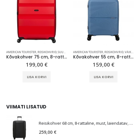
AMERICAN TOURISTER
,
REISIKOHVRID
,
SUURED KOHVRID (70 CM +)
AMERICAN TOURISTER
,
REISIKOHVRID
,
VÄIKESED KOHVRID (KUNI 59 CM)
Kõvakohver 75 cm, 8-rattaline, punane (Magma Red), laiendatav, TSA koodlukk, American Tourister Bon Air DLX
Kõvakohver 55 cm, 8-rattaline, sinine (Coronet Blue), TSA koodlukk, American Tourister Airconic
199,00
€
159,00
€
LISA KORVI
LISA KORVI
VIIMATI LISATUD
E
Reisikohver 68 cm, 8-rattaline, must, laiendatav, TSA koodlukk, Samsonite Upscape
259,00
€