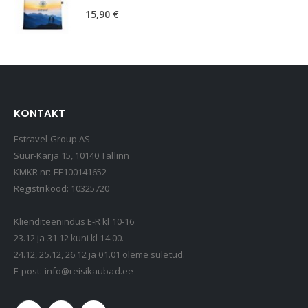
15,90
€
KONTAKT
Estravel Group AS
Suur-Karja 15, 10140 Tallinn
KMKR nr: EE100141652
Registrikood: 10325720
Klienditeenindus E-R kl 10-16
23.12 ja 31.12 kuni kl 14.00.
24.12, 25.12, 26.12 ja 01.01 oleme suletud.
E-post:
info@reisikaubad.ee