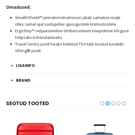
Omadused:
StealthShield™ pinnakonstruktsioon jätab samatise mulje
olles samal ajal vastupidav igasugustele kriimustustele
ErgoStop™ neljaastmeline tõmbesüsteem käepideme kõrguse
hõlpsaks kohendamiseks
Travel Sentry poolt heaks kiidetud TSA lukk loodud turuliidri
YiFeng® poolt
LISAINFO
BRAND
SEOTUD TOOTED