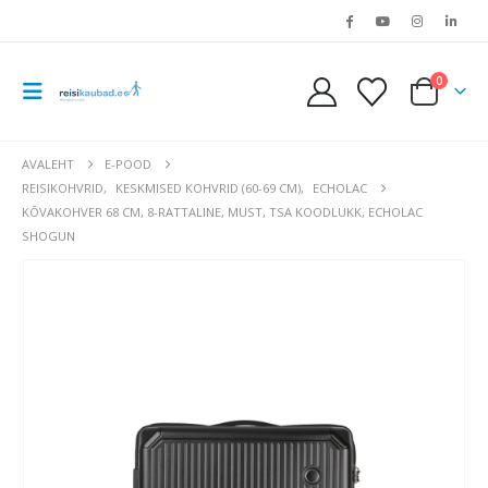
0
AVALEHT
E-POOD
REISIKOHVRID
,
KESKMISED KOHVRID (60-69 CM)
,
ECHOLAC
KÕVAKOHVER 68 CM, 8-RATTALINE, MUST, TSA KOODLUKK, ECHOLAC
SHOGUN