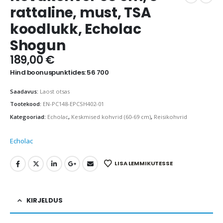
rattaline, must, TSA
koodlukk, Echolac
Shogun
189,00
€
Hind boonuspunktides: 56 700
Saadavus:
Laost otsas
Tootekood:
EN-PC148-EPCSH402-01
Kategooriad:
Echolac
,
Keskmised kohvrid (60-69 cm)
,
Reisikohvrid
Echolac
LISA LEMMIKUTESSE
KIRJELDUS