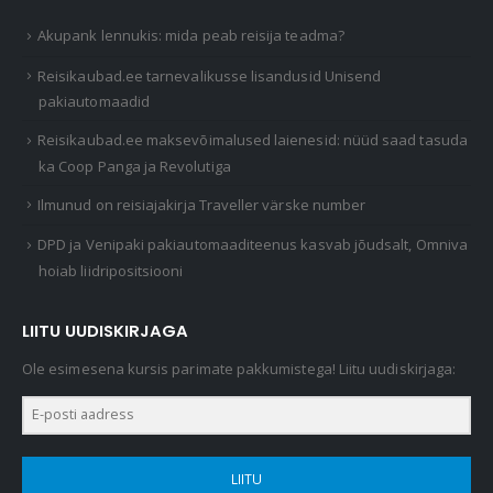
Akupank lennukis: mida peab reisija teadma?
Reisikaubad.ee tarnevalikusse lisandusid Unisend
pakiautomaadid
Reisikaubad.ee maksevõimalused laienesid: nüüd saad tasuda
ka Coop Panga ja Revolutiga
Ilmunud on reisiajakirja Traveller värske number
DPD ja Venipaki pakiautomaaditeenus kasvab jõudsalt, Omniva
hoiab liidripositsiooni
LIITU UUDISKIRJAGA
Ole esimesena kursis parimate pakkumistega! Liitu uudiskirjaga:
LIITU