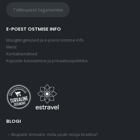
Tellimusest taganemine
E-POEST OSTMISE INFO
Müügitingimused ja e-poest ostmise info
Meist
Kontaktandmed
Küpsiste kasutamine ja privaatsuspoliitika
BLOGI
Akupank lennukis: mida peab reisija teadma?