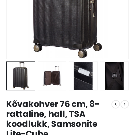
Kõvakohver 76 cm, 8-
rattaline, hall, TSA
koodlukk, Samsonite
Lite-Cube