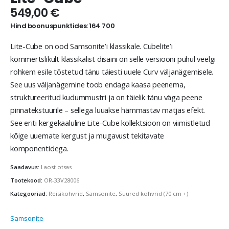
549,00
€
Hind boonuspunktides: 164 700
Lite-Cube on ood Samsonite’i klassikale. Cubelite’i
kommertslikult klassikalist disaini on selle versiooni puhul veelgi
rohkem esile tõstetud tänu täiesti uuele Curv väljanägemisele.
See uus väljanägemine toob endaga kaasa peenema,
struktureeritud kudummustri ja on täielik tänu väga peene
pinnatekstuurile – sellega luuakse hämmastav matjas efekt.
See eriti kergekaaluline Lite-Cube kollektsioon on viimistletud
kõige uuemate kergust ja mugavust tekitavate
komponentidega.
Saadavus:
Laost otsas
Tootekood:
OR-33V28006
Kategooriad:
Reisikohvrid
,
Samsonite
,
Suured kohvrid (70 cm +)
Samsonite