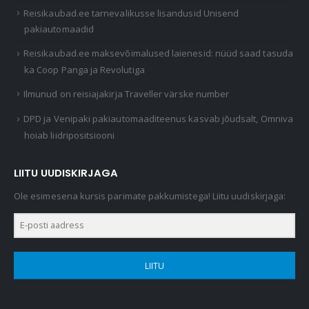
Reisikaubad.ee tarnevalikusse lisandusid Unisend
pakiautomaadid
Reisikaubad.ee maksevõimalused laienesid: nüüd saad tasuda
ka Coop Panga ja Revolutiga
Ilmunud on reisiajakirja Traveller värske number
DPD ja Venipaki pakiautomaaditeenus kasvab jõudsalt, Omniva
hoiab liidripositsiooni
LIITU UUDISKIRJAGA
Ole esimesena kursis parimate pakkumistega! Liitu uudiskirjaga:
LIITU