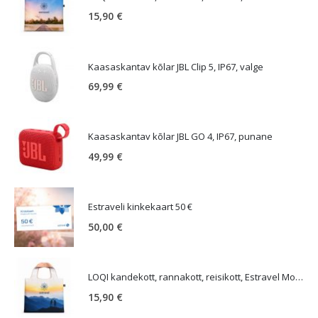
15,90
€
Kaasaskantav kõlar JBL Clip 5, IP67, valge
69,99
€
Kaasaskantav kõlar JBL GO 4, IP67, punane
49,99
€
Estraveli kinkekaart 50 €
50,00
€
LOQI kandekott, rannakott, reisikott, Estravel Mountain Bag
15,90
€