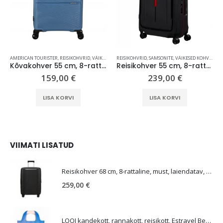
AMERICAN TOURISTER
,
REISIKOHVRID
,
VÄIKESED KOHVRID (KUNI 59 CM)
REISIKOHVRID
,
SAMSONITE
,
VÄIKESED KOHVRID (KUNI 59 CM)
Kõvakohver 55 cm, 8-rattaline, sinine (Coronet Blue), TSA koodlukk, American Tourister Airconic
Reisikohver 55 cm, 8-rattaline, must/punane (Charcoal/Red), TSA koodlukk, Samsonite Essens
159,00
€
239,00
€
LISA KORVI
LISA KORVI
VIIMATI LISATUD
E
Reisikohver 68 cm, 8-rattaline, must, laiendatav, TSA koodlukk, Samsonite Upscape
259,00
€
LOQI kandekott, rannakott, reisikott, Estravel Beach Bag