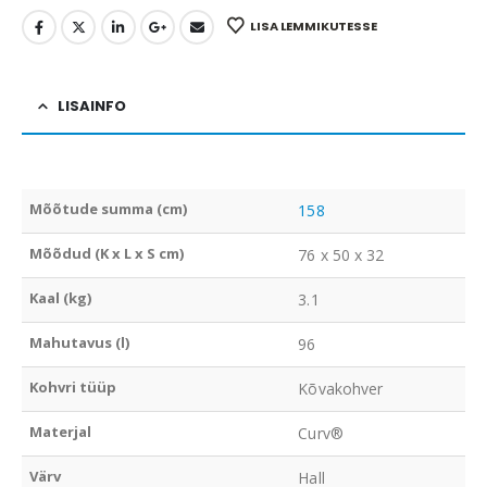
LISA LEMMIKUTESSE
LISAINFO
Mõõtude summa (cm)
158
Mõõdud (K x L x S cm)
76 x 50 x 32
Kaal (kg)
3.1
Mahutavus (l)
96
Kohvri tüüp
Kõvakohver
Materjal
Curv®
Värv
Hall