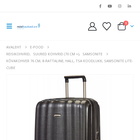
0
AVALEHT
E-POOD
REISIKOHVRID
,
SUURED KOHVRID (70 CM +)
,
SAMSONITE
KÕVAKOHVER 76 CM, 8-RATTALINE, HALL, TSA KOODLUKK, SAMSONITE LITE-
CUBE