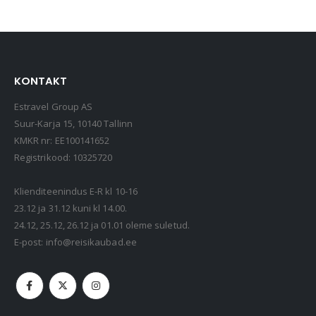
KONTAKT
Estravel Group AS
Suur-Karja 15, 10140 Tallinn
KMKR nr: EE100141652
Registrikood: 10325720
Klienditeenindus E-R kl 10-16
23.12 ja 31.12 kuni kl 14.00.
24.12, 25.12, 26.12 ja 01.01 oleme suletud.
E-post:
info@reisikaubad.ee