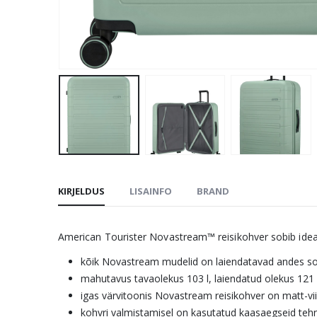
KIRJELDUS
LISAINFO
BRAND
American Tourister Novastream™ reisikohver sobib ideaals
kõik Novastream mudelid on laiendatavad andes soo
mahutavus tavaolekus 103 l, laiendatud olekus 121 
igas värvitoonis Novastream reisikohver on matt-vi
kohvri valmistamisel on kasutatud kaasaegseid teh