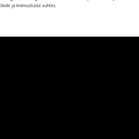
kide ja kriimustuste suhtes