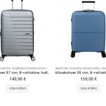
OURISTER
,
KESKMISED KOHVRID (60-69 CM)
,
REISIKOHVRID
AMERICAN TOURISTER
,
REISIKOHVRID
,
VÄIKESE
Kõvakohver 67 cm, 8-rattaline, hall (Sky Silver), laiendatav, TSA koodlukk, American Tourister Flashline
149,00
€
159,00
€
LISA KORVI
LISA KORVI