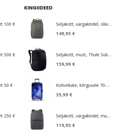
KINGIIDEED
rt 100 €
Seljakott, vargakindel, oliiviroheline, Bobby Explore
149,95
€
rt 500 €
Seljakott, must, Thule Subterra 2, 15,6'', 27L
159,99
€
rt 50 €
Kohvrikate, kõrgusele 70-79 cm, Galaxy L
35,99
€
rt 250 €
Seljakott, vargakindel, must, XD Design Flex Gym Bag
119,95
€