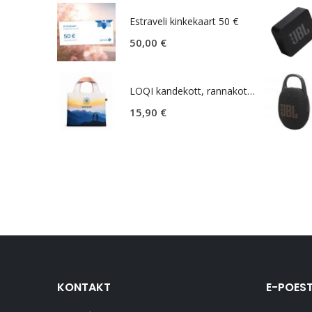
Estraveli kinkekaart 50 €
50,00
€
LOQI kandekott, rannakott, reisikott, Estravel Mountain Bag
15,90
€
KONTAKT
E-POEST