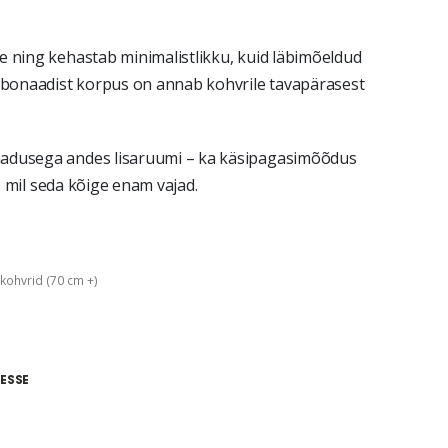
e ning kehastab minimalistlikku, kuid läbimõeldud
arbonaadist korpus on annab kohvrile tavapärasest
madusega andes lisaruumi – ka käsipagasimõõdus
l, mil seda kõige enam vajad.
kohvrid (70 cm +)
ESSE