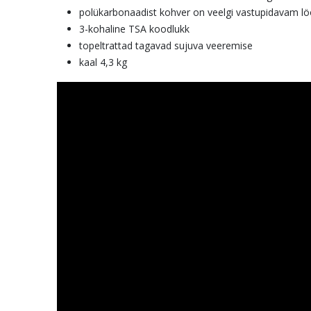
polükarbonaadist kohver on veelgi vastupidavam löö
3-kohaline TSA koodlukk
topeltrattad tagavad sujuva veeremise
kaal 4,3 kg