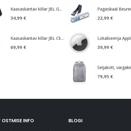
Kaasaskantav kõlar JBL GO Essential 2, IP67, must
Pagasikaal Beure
34,99
€
22,99
€
Kaasaskantav kõlar JBL Clip 5, IP67, must
69,99
€
39,99
€
79,95
€
 OSTMISE INFO
BLOGI