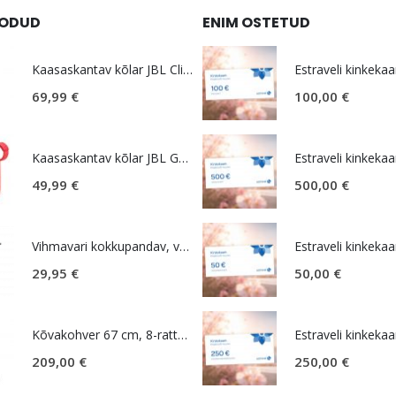
OODUD
ENIM OSTETUD
Kaasaskantav kõlar JBL Clip 5, IP67, valge
Estraveli kinkekaa
69,99
€
100,00
€
Kaasaskantav kõlar JBL GO 4, IP67, punane
Estraveli kinkekaa
49,99
€
500,00
€
Vihmavari kokkupandav, väike, must, Samsonite Rain Pro
Estraveli kinkekaa
29,95
€
50,00
€
Kõvakohver 67 cm, 8-rattaline, roosa (Soft Pink), laiendatav, TSA koodlukk, American Tourister Novastream
Estraveli kinkekaa
209,00
€
250,00
€