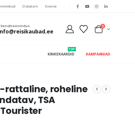
emmikud
Ostukorv
Sisene
Klienditeenindus
0
info@reisikaubad.ee
TOP!
KINKEKAARDID
KAMPAANIAD
rattaline, roheline
endatav, TSA
Tourister