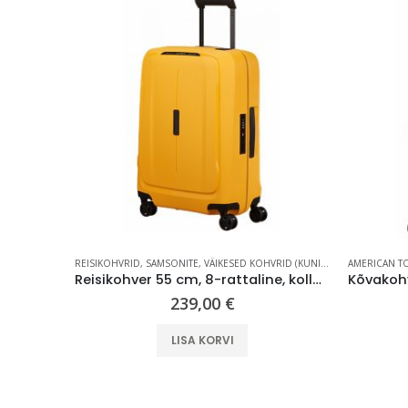
KOHVRID (KUNI 59 CM)
REISIKOHVRID
,
SAMSONITE
,
VÄIKESED KOHVRID (KUNI 59 CM)
AMERICAN T
Kõvakohver 55 cm, 8-rattaline, must, TSA koodlukk, American Tourister Air Move
Reisikohver 55 cm, 8-rattaline, kollane (Radiant Yellow), TSA koodlukk, Samsonite Essens
239,00
€
LISA KORVI