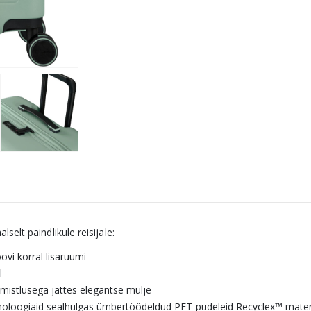
elt paindlikule reisijale:
vi korral lisaruumi
l
imistlusega jättes elegantse mulje
noloogiaid sealhulgas ümbertöödeldud PET-pudeleid Recyclex™ materj