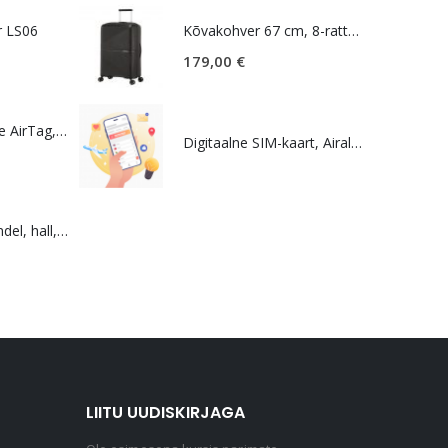
r LS06
Kõvakohver 67 cm, 8-rattaline, must (Onyx Black), TSA koodlukk, American Tourister Airconic
179,00
€
Lokaliseerija Apple AirTag, valge
Digitaalne SIM-kaart, Airalo eSIM
Seljakott, vargakindel, hall, Bobby Soft
LIITU UUDISKIRJAGA