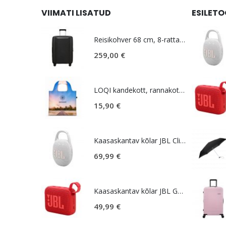
VIIMATI LISATUD
ESILET
Reisikohver 68 cm, 8-rattaline, must, laiendatav, TSA koodlukk, Samsonite Upscape
259,00
€
LOQI kandekott, rannakott, reisikott, Estravel Beach Bag
15,90
€
Kaasaskantav kõlar JBL Clip 5, IP67, valge
69,99
€
Kaasaskantav kõlar JBL GO 4, IP67, punane
49,99
€