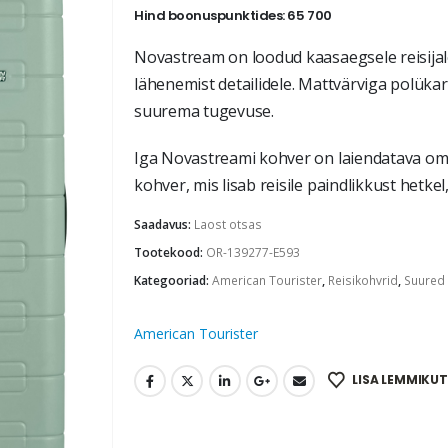
Hind boonuspunktides: 65 700
Novastream on loodud kaasaegsele reisijal
lähenemist detailidele. Mattvärviga polük
suurema tugevuse.
Iga Novastreami kohver on laiendatava o
kohver, mis lisab reisile paindlikkust hetke
Saadavus:
Laost otsas
Tootekood:
OR-139277-E593
Kategooriad:
American Tourister
,
Reisikohvrid
,
Suured 
American Tourister
LISA LEMMIKUT