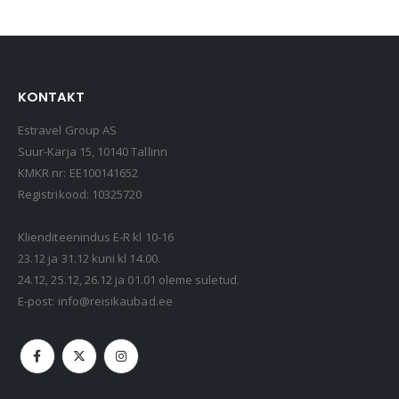
KONTAKT
Estravel Group AS
Suur-Karja 15, 10140 Tallinn
KMKR nr: EE100141652
Registrikood: 10325720
Klienditeenindus E-R kl 10-16
23.12 ja 31.12 kuni kl 14.00.
24.12, 25.12, 26.12 ja 01.01 oleme suletud.
E-post:
info@reisikaubad.ee