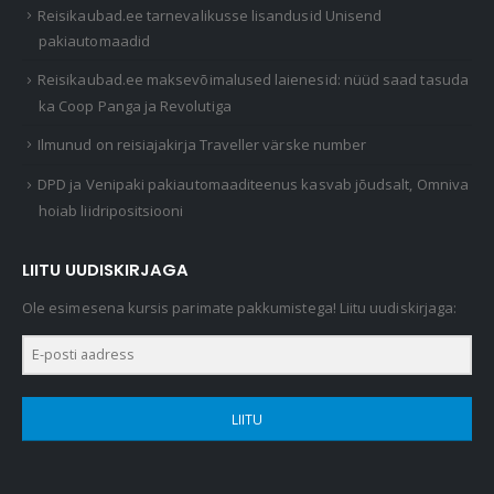
Reisikaubad.ee tarnevalikusse lisandusid Unisend
pakiautomaadid
Reisikaubad.ee maksevõimalused laienesid: nüüd saad tasuda
ka Coop Panga ja Revolutiga
Ilmunud on reisiajakirja Traveller värske number
DPD ja Venipaki pakiautomaaditeenus kasvab jõudsalt, Omniva
hoiab liidripositsiooni
LIITU UUDISKIRJAGA
Ole esimesena kursis parimate pakkumistega! Liitu uudiskirjaga:
LIITU