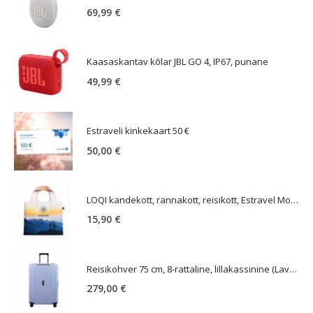
69,99
€
Kaasaskantav kõlar JBL GO 4, IP67, punane
49,99
€
Estraveli kinkekaart 50 €
50,00
€
LOQI kandekott, rannakott, reisikott, Estravel Mountain Bag
15,90
€
Reisikohver 75 cm, 8-rattaline, lillakassinine (Lavendel), TSA koodlukk, Samsonite Essens
279,00
€