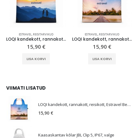
ESTRAVEL
,
REISITARVIKUD
ESTRAVEL
,
REISITARVIKUD
LOQI kandekott, rannakott, reisikott, Estravel Mountain Bag
LOQI kandekott, rannakott, reisikott, Estravel Beach Bag
15,90
€
15,90
€
LISA KORVI
LISA KORVI
VIIMATI LISATUD
E
LOQI kandekott, rannakott, reisikott, Estravel Beach Bag
15,90
€
Kaasaskantav kõlar JBL Clip 5, IP67, valge