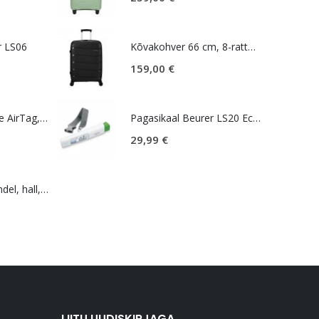
r LS06
Kõvakohver 66 cm, 8-rattaline, must, TSA koodlukk, American Tourister Air Move
159,00
€
Lokaliseerija Apple AirTag, valge
Pagasikaal Beurer LS20 Eco, patareivaba, valge
29,99
€
Seljakott, vargakindel, hall, Bobby Soft
LIITU UUDISKIRJAGA