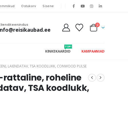
emmikud
Ostukorv
Sisene
Klienditeenindus
0
info@reisikaubad.ee
TOP!
KINKEKAARDID
KAMPAANIAD
GREEN), LAIENDATAV, TSA KOODLUKK, CONWOOD PULSE
-rattaline, roheline
datav, TSA koodlukk,