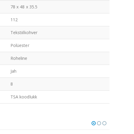
78 x 48 x 35.5
112
Tekstiilkohver
Polüester
Roheline
Jah
8
TSA koodlukk