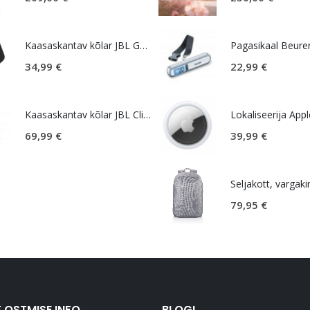
Kaasaskantav kõlar JBL GO Essential 2, IP67, must
Pagasikaal Beure
34,99
€
22,99
€
Kaasaskantav kõlar JBL Clip 5, IP67, must
69,99
€
39,99
€
79,95
€
 OSTMISE INFO
BLOGI