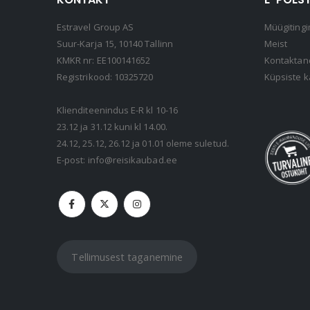
Estravel Group AS
Müügitingi
Suur-Karja 15, 10140 Tallinn
Meist
KMKR nr: EE100141652
Kontakta
Registrikood: 10325720
Küpsiste k
Klienditeenindus E-R kl 10-16
23.12 ja 31.12 kuni kl 14.00.
24.12, 25.12, 26.12 ja 01.01 oleme suletud.
E-post:
info@reisikaubad.ee
Tellimusest taganemine