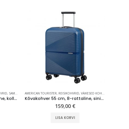
UUS
HVRID
,
SAMSONITE
AMERICAN TOURISTER
,
REISIKOHVRID
,
VÄIKESED KOHVRID (KUNI 59 CM)
KESKMISED 
Reisikohver 68 cm, 8-rattaline, kollane, laiendatav, TSA koodlukk, Samsonite Upscape
Kõvakohver 55 cm, 8-rattaline, sinine (Midnight Navy) TSA koodlukk, American Tourister Airconic
159,00
€
LISA KORVI