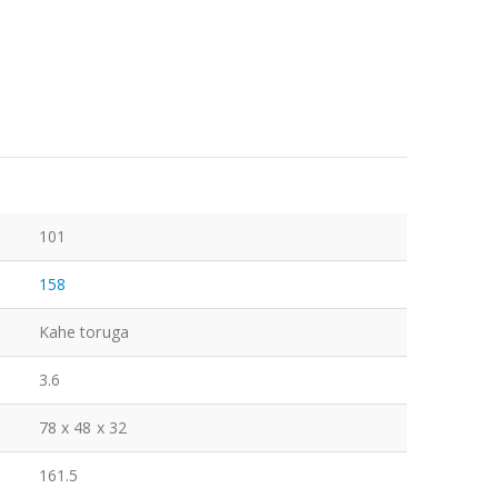
101
158
Kahe toruga
3.6
78 x 48 x 32
161.5