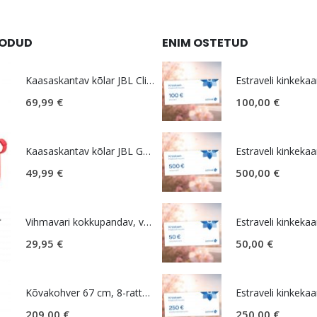
OODUD
ENIM OSTETUD
Kaasaskantav kõlar JBL Clip 5, IP67, valge
Estraveli kinkekaa
69,99
€
100,00
€
Kaasaskantav kõlar JBL GO 4, IP67, punane
Estraveli kinkekaa
49,99
€
500,00
€
Vihmavari kokkupandav, väike, must, Samsonite Rain Pro
Estraveli kinkekaa
29,95
€
50,00
€
Kõvakohver 67 cm, 8-rattaline, roosa (Soft Pink), laiendatav, TSA koodlukk, American Tourister Novastream
Estraveli kinkekaa
209,00
€
250,00
€