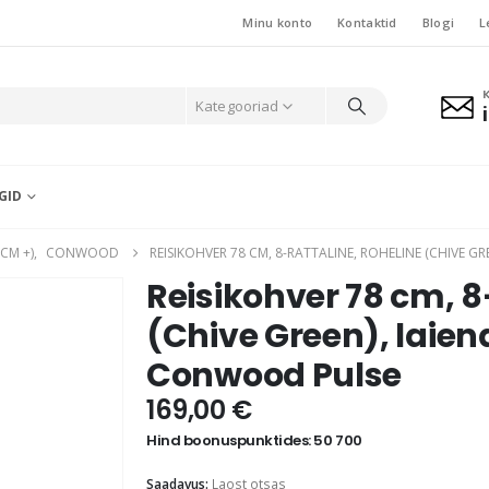
Minu konto
Kontaktid
Blogi
L
Kategooriad
GID
CM +)
,
CONWOOD
REISIKOHVER 78 CM, 8-RATTALINE, ROHELINE (CHIVE 
Reisikohver 78 cm, 8
(Chive Green), laien
Conwood Pulse
169,00
€
Hind boonuspunktides: 50 700
Saadavus:
Laost otsas