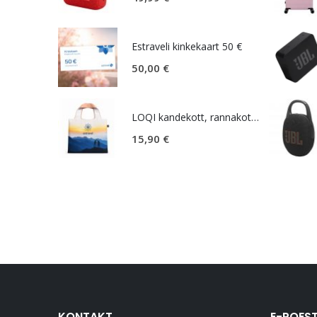
Estraveli kinkekaart 50 €
50,00
€
LOQI kandekott, rannakott, reisikott, Estravel Mountain Bag
15,90
€
KONTAKT
E-POEST