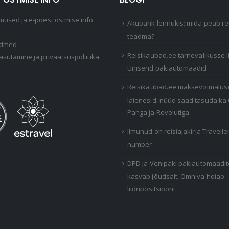
mused ja e-poest ostmise info
Akupank lennukis: mida peab rei
teadma?
ndmed
Reisikaubad.ee tarnevalikusse 
asutamine ja privaatsuspoliitika
Unisend pakiautomaadid
Reisikaubad.ee maksevõimalus
laienesid: nüüd saad tasuda ka
Panga ja Revolutiga
Ilmunud on reisiajakirja Travelle
number
DPD ja Venipaki pakiautomaadi
kasvab jõudsalt, Omniva hoiab
liidripositsiooni