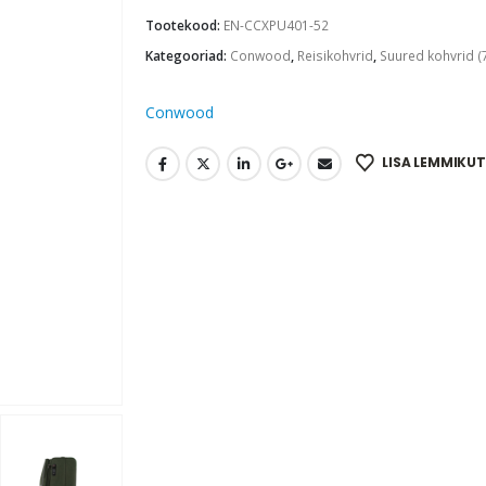
Tootekood:
EN-CCXPU401-52
Kategooriad:
Conwood
,
Reisikohvrid
,
Suured kohvrid (
Conwood
LISA LEMMIKUT