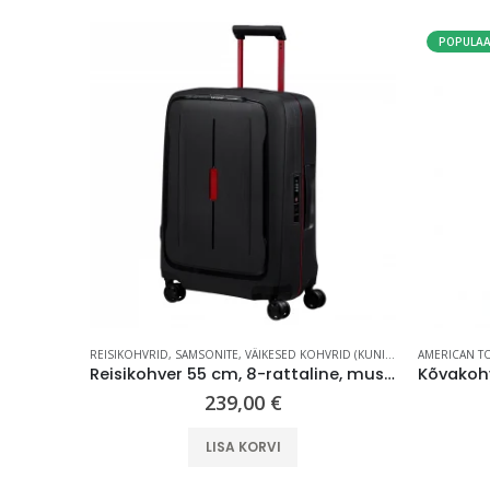
POPULA
KOHVRID (70 CM +)
REISIKOHVRID
,
SAMSONITE
,
VÄIKESED KOHVRID (KUNI 59 CM)
AMERICAN T
Kõvakohver 78 cm, 8-rattaline, hall (Sky Silver), laiendatav, TSA koodlukk, American Tourister Flashline
Reisikohver 55 cm, 8-rattaline, must/punane (Charcoal/Red), TSA koodlukk, Samsonite Essens
239,00
€
LISA KORVI