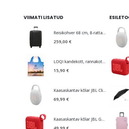
VIIMATI LISATUD
ESILET
Reisikohver 68 cm, 8-rattaline, must, laiendatav, TSA koodlukk, Samsonite Upscape
259,00
€
LOQI kandekott, rannakott, reisikott, Estravel Beach Bag
15,90
€
Kaasaskantav kõlar JBL Clip 5, IP67, valge
69,99
€
Kaasaskantav kõlar JBL GO 4, IP67, punane
49,99
€