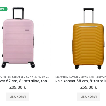
ARNE
OURISTER
,
KESKMISED KOHVRID (60-69 CM)
,
REISIKOHVRID
KESKMISED KOHVRID (60-69 CM)
,
REISIKO
Kõvakohver 67 cm, 8-rattaline, roosa (Soft Pink), laiendatav, TSA koodlukk, American Tourister Novastream
209,00
€
259,00
€
LISA KORVI
LISA KORVI