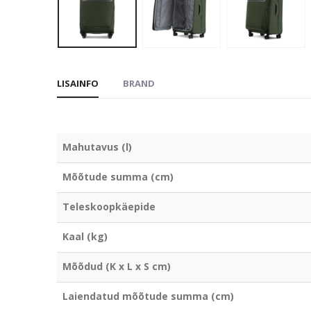
LISAINFO
BRAND
Mahutavus (l)
Mõõtude summa (cm)
Teleskoopkäepide
Kaal (kg)
Mõõdud (K x L x S cm)
Laiendatud mõõtude summa (cm)