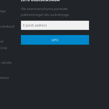
Ole esimesena kursis parimate
sija
pakkumistega! Liitu uudiskirjaga:
lisandusid
LIITU
ed
 Coop
r värske
teenus