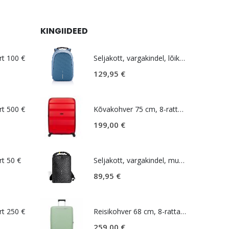
KINGIIDEED
rt 100 €
Seljakott, vargakindel, lõikekindel, helesinine, Bobby Hero Regular
129,95
€
rt 500 €
Kõvakohver 75 cm, 8-rattaline, punane (Magma Red), laiendatav, TSA koodlukk, American Tourister Bon Air DLX
199,00
€
rt 50 €
Seljakott, vargakindel, must, Bobby Urban Lite
89,95
€
rt 250 €
Reisikohver 68 cm, 8-rattaline, roheline (Soft Sage), laiendatav, TSA koodlukk, Samsonite Upscape
259,00
€