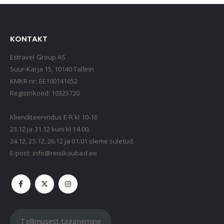
KONTAKT
Estravel Group AS
Suur-Karja 15, 10140 Tallinn
KMKR nr: EE100141652
Registrikood: 10325720
Klienditeenindus E-R kl 10-16
23.12 ja 31.12 kuni kl 14.00.
24.12, 25.12, 26.12 ja 01.01 oleme suletud.
E-post:
info@reisikaubad.ee
Tellimusest taganemine