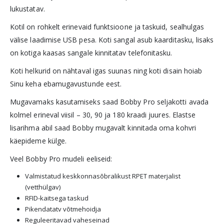
lukustatav.
Kotil on rohkelt erinevaid funktsioone ja taskuid, sealhulgas
välise laadimise USB pesa. Koti sangal asub kaarditasku, lisaks
on kotiga kaasas sangale kinnitatav telefonitasku.
Koti helkurid on nähtaval igas suunas ning koti disain hoiab
Sinu keha ebamugavustunde eest.
Mugavamaks kasutamiseks saad Bobby Pro seljakotti avada
kolmel erineval viisil – 30, 90 ja 180 kraadi juures. Elastse
lisarihma abil saad Bobby mugavalt kinnitada oma kohvri
käepideme külge.
Veel Bobby Pro mudeli eeliseid:
Valmistatud keskkonnasõbralikust RPET materjalist
(vetthülgav)
RFID-kaitsega taskud
Pikendatatv võtmehoidja
Reguleeritavad vaheseinad