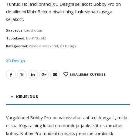
Tuntud Hollandi brändi XD Designi seljakott Bobby Pro on
detailideni läbimõeldud disaini ning funktsionaalsusega
seljakott.
Saadavus:
Laost otsas
Tootekood:
DS-P705.242
Kategooriad:
Vabaaja seljakotid
,
XD Design
XD Design
LISA LEMMIKUTESSE
KIRJELDUS
Vargakindel Bobby Pro on valmistatud anti-cut kangast, mida
ei saa lõigata ning lukud on mööduja jaoks kättesaamatus
kohas. Bobby Pro mudelil on lisaks peamine tõmblukk