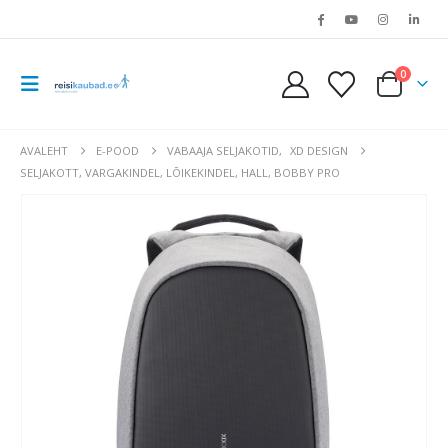
0
AVALEHT
E-POOD
VABAAJA SELJAKOTID
,
XD DESIGN
SELJAKOTT, VARGAKINDEL, LÕIKEKINDEL, HALL, BOBBY PRO