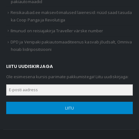
pakiautomaadid
Reisikaubad.ee maksevõimalused laienesid: nüüd saad tasuda
ka Coop Panga ja Revolutiga
Ilmunud on reisiajakirja Traveller värske number
DPD ja Venipaki pakiautomaaditeenus kasvab jõudsalt, Omniva
hoiab liidripositsiooni
LIITU UUDISKIRJAGA
Ole esimesena kursis parimate pakkumistega! Liitu uudiskirjaga:
LIITU