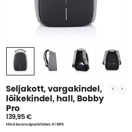
Seljakott, vargakindel,
lõikekindel, hall, Bobby
Pro
139,95
€
Hind boonuspunktides: 41 985