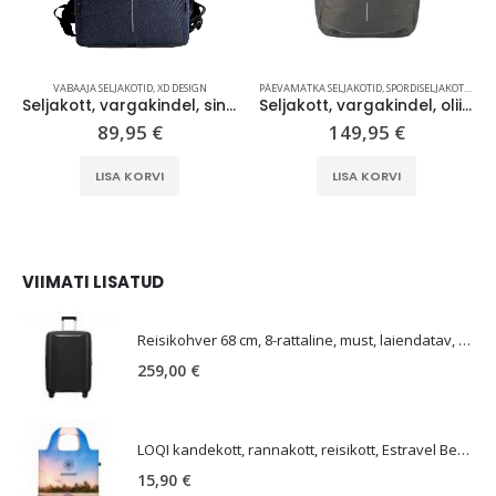
VABAAJA SELJAKOTID
,
XD DESIGN
PÄEVAMATKA SELJAKOTID
,
SPORDISELJAKOTID
,
VAB
Seljakott, vargakindel, sinine, Bobby Urban Lite
Seljakott, vargakindel, oliiviroheline, Bobby Explore
89,95
€
149,95
€
LISA KORVI
LISA KORVI
VIIMATI LISATUD
E
Reisikohver 68 cm, 8-rattaline, must, laiendatav, TSA koodlukk, Samsonite Upscape
259,00
€
LOQI kandekott, rannakott, reisikott, Estravel Beach Bag
15,90
€