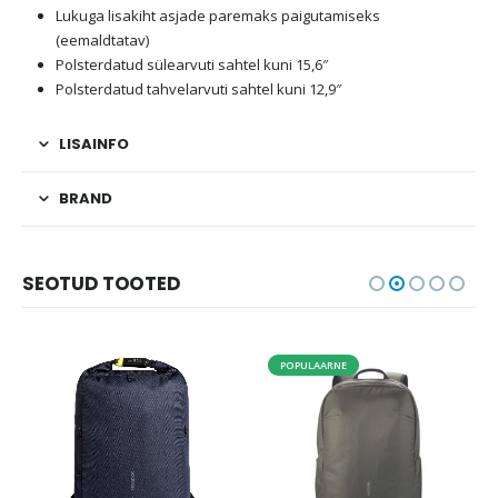
Lukuga lisakiht asjade paremaks paigutamiseks
(eemaldtatav)
Polsterdatud sülearvuti sahtel kuni 15,6″
Polsterdatud tahvelarvuti sahtel kuni 12,9″
LISAINFO
BRAND
SEOTUD TOOTED
POPULAARNE