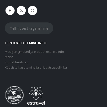
Tellimusest taganemine
E-POEST OSTMISE INFO
Müügitingimused ja e-poest ostmise info
Meist
Kontaktandmed
Küpsiste kasutamine ja privaatsuspoliitika