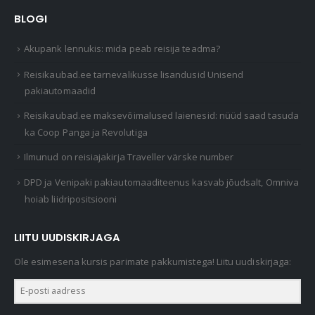
BLOGI
Akupank lennukis: mida peab reisija teadma?
Reisikaubad.ee tarnevalikusse lisandusid Unisend
pakiautomaadid
Reisikaubad.ee maksevõimalused laienesid: nüüd saad tasuda
ka Coop Panga ja Revolutiga
Ilmunud on reisiajakirja Traveller värske number
DPD ja Venipaki pakiautomaaditeenus kasvab jõudsalt, Omniva
hoiab liidripositsiooni
LIITU UUDISKIRJAGA
Ole esimesena kursis parimate pakkumistega! Liitu uudiskirjaga: