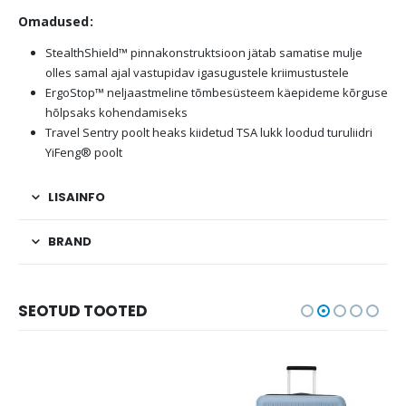
Omadused:
StealthShield™ pinnakonstruktsioon jätab samatise mulje
olles samal ajal vastupidav igasugustele kriimustustele
ErgoStop™ neljaastmeline tõmbesüsteem käepideme kõrguse
hõlpsaks kohendamiseks
Travel Sentry poolt heaks kiidetud TSA lukk loodud turuliidri
YiFeng® poolt
LISAINFO
BRAND
SEOTUD TOOTED