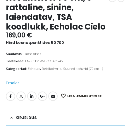
rattaline, sinine,
laiendatav, TSA
koodlukk, Echolac Cielo
169,00
€
Hind boonuspunktides: 50 700
Saadavus:
Laost otsas
Tootekood:
EN-PC121W-EPCCI401-45
Kategooriad:
Echolac
,
Reisikohvrid
,
Suured kohvrid (70 cm +)
Echolac
LISA LEMMIKUTESSE
KIRJELDUS