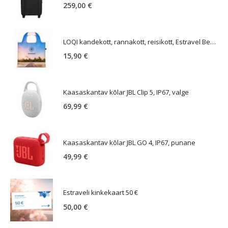
259,00
€
LOQI kandekott, rannakott, reisikott, Estravel Beach Bag
15,90
€
Kaasaskantav kõlar JBL Clip 5, IP67, valge
69,99
€
Kaasaskantav kõlar JBL GO 4, IP67, punane
49,99
€
Estraveli kinkekaart 50 €
50,00
€