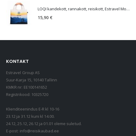
LOQI kandekott, rannakott, reisikott, Estravel Mountain Bag
15,90
€
KONTAKT
Estravel Group AS
Suur-Karja 15, 10140 Tallinn
KMKR nr: EE100141652
Registrikood: 10325720
Klienditeenindus E-R kl 10-16
23.12 ja 31.12 kuni kl 14.00.
24.12, 25.12, 26.12 ja 01.01 oleme suletud.
E-post:
info@reisikaubad.ee