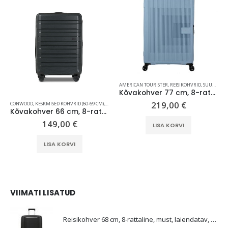
AMERICAN TOURISTER
,
REISIKOHVRID
,
SUURED KOHVRID (70 CM +)
Kõvakohver 77 cm, 8-rattaline, sinakashall (Soho Grey), laiendatav, TSA koodlukk, American Tourister AeroStep
219,00
€
CONWOOD
,
KESKMISED KOHVRID (60-69 CM)
,
REISIKOHVRID
Kõvakohver 66 cm, 8-rattaline, must (Jet Set), TSA koodlukk, Conwood Santa Cruz
149,00
€
LISA KORVI
LISA KORVI
VIIMATI LISATUD
E
Reisikohver 68 cm, 8-rattaline, must, laiendatav, TSA koodlukk, Samsonite Upscape