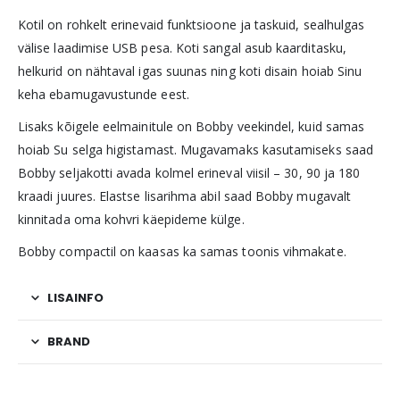
Kotil on rohkelt erinevaid funktsioone ja taskuid, sealhulgas
välise laadimise USB pesa. Koti sangal asub kaarditasku,
helkurid on nähtaval igas suunas ning koti disain hoiab Sinu
keha ebamugavustunde eest.
Lisaks kõigele eelmainitule on Bobby veekindel, kuid samas
hoiab Su selga higistamast. Mugavamaks kasutamiseks saad
Bobby seljakotti avada kolmel erineval viisil – 30, 90 ja 180
kraadi juures. Elastse lisarihma abil saad Bobby mugavalt
kinnitada oma kohvri käepideme külge.
Bobby compactil on kaasas ka samas toonis vihmakate.
LISAINFO
BRAND