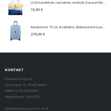
LOQI kandekott, rannakott, reisikott, Estravel Mountain Bag
15,90
€
Reisikohver 75 cm, 8-rattaline, lillakassinine (Lavendel), TSA koodlukk, Samsonite Essens
279,00
€
KONTAKT
Estravel Group AS
Suur-Karja 15, 10140 Tallinn
KMKR nr: EE100141652
Registrikood: 10325720
Klienditeenindus E-R kl 10-16