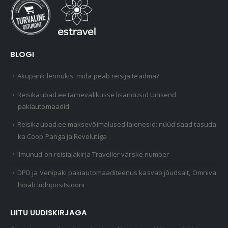
BLOGI
Akupank lennukis: mida peab reisija teadma?
Reisikaubad.ee tarnevalikusse lisandusid Unisend
pakiautomaadid
Reisikaubad.ee maksevõimalused laienesid: nüüd saad tasuda
ka Coop Panga ja Revolutiga
Ilmunud on reisiajakirja Traveller värske number
DPD ja Venipaki pakiautomaaditeenus kasvab jõudsalt, Omniva
hoiab liidripositsiooni
LIITU UUDISKIRJAGA