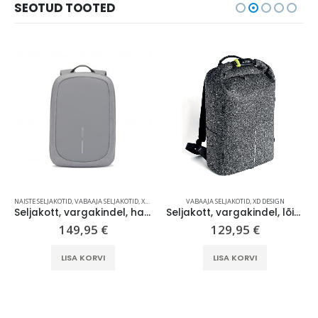
SEOTUD TOOTED
NAISTE SELJAKOTID
,
VABAAJA SELJAKOTID
,
XD DESIGN
VABAAJA SELJAKOTID
,
XD DESIGN
Seljakott, vargakindel, hall, Bobby Edge
Seljakott, vargakindel, lõikekindel, hall, Bobby Urban
149,95
€
129,95
€
LISA KORVI
LISA KORVI