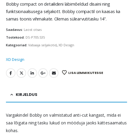
Bobby compact on detailideni läbimõeldud disaini ning
funktsionaalsusega seljakott. Bobby compactil on kaasas ka
samas toonis vihmakate. Olemas sülearvutitasku 14”.
Saadavus:
Laost otsas
Tootekood:
DS-P705.535
Kategooriad:
Vabaaja seljakotid
,
XD Design
XD Design
LISA LEMMIKUTESSE
KIRJELDUS
Vargakindel Bobby on valmistatud anti-cut kangast, mida ei
saa lõigata ning tasku lukud on mööduja jaoks kättesaamatus
kohas.