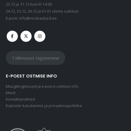
23.12 ja 31.12 kuni kl 14.00.
24.12, 25.12, 26.12 ja 01.01 oleme suletud.
E-post:
info@reisikaubad.ee
Tellimusest taganemine
E-POEST OSTMISE INFO
Müügitingimused ja e-poest ostmise info
Meist
Kontaktandmed
Küpsiste kasutamine ja privaatsuspoliitika