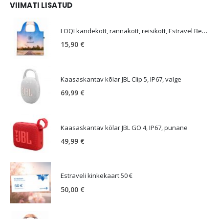
VIIMATI LISATUD
E
LOQI kandekott, rannakott, reisikott, Estravel Beach Bag
15,90
€
Kaasaskantav kõlar JBL Clip 5, IP67, valge
69,99
€
Kaasaskantav kõlar JBL GO 4, IP67, punane
49,99
€
Estraveli kinkekaart 50 €
50,00
€