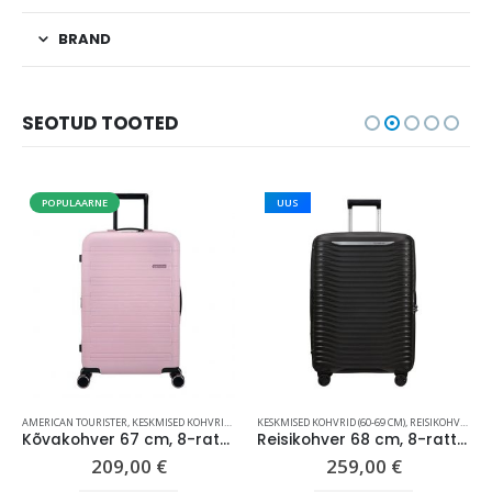
BRAND
SEOTUD TOOTED
POPULAARNE
UUS
AMERICAN TOURISTER
,
KESKMISED KOHVRID (60-69 CM)
KESKMISED KOHVRID (60-69 CM)
,
REISIKOHVRID
,
REISIKOHVRID
,
S
Kõvakohver 67 cm, 8-rattaline, roosa (Soft Pink), laiendatav, TSA koodlukk, American Tourister Novastream
Reisikohver 68 cm, 8-rattaline, must, laiendatav, TSA koodlukk, Samsonite Upscape
209,00
€
259,00
€