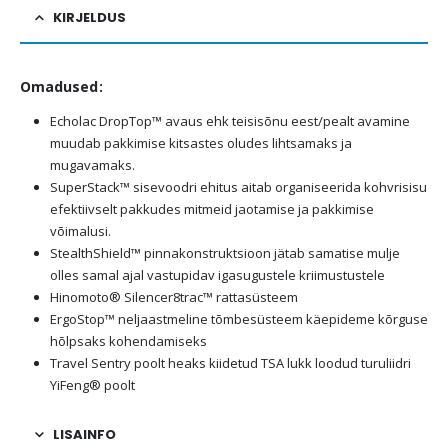
KIRJELDUS
Omadused:
Echolac DropTop™ avaus ehk teisisõnu eest/pealt avamine
muudab pakkimise kitsastes oludes lihtsamaks ja
mugavamaks.
SuperStack™ sisevoodri ehitus aitab organiseerida kohvrisisu
efektiivselt pakkudes mitmeid jaotamise ja pakkimise
võimalusi.
StealthShield™ pinnakonstruktsioon jätab samatise mulje
olles samal ajal vastupidav igasugustele kriimustustele
Hinomoto® Silencer8trac™ rattasüsteem
ErgoStop™ neljaastmeline tõmbesüsteem käepideme kõrguse
hõlpsaks kohendamiseks
Travel Sentry poolt heaks kiidetud TSA lukk loodud turuliidri
YiFeng® poolt
LISAINFO