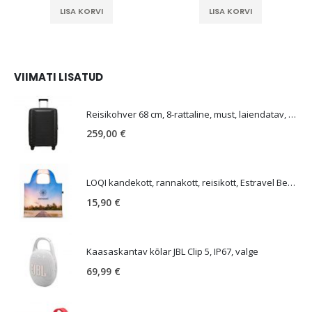
LISA KORVI
LISA KORVI
VIIMATI LISATUD
E
Reisikohver 68 cm, 8-rattaline, must, laiendatav, TSA koodlukk, Samsonite Upscape
259,00
€
LOQI kandekott, rannakott, reisikott, Estravel Beach Bag
15,90
€
Kaasaskantav kõlar JBL Clip 5, IP67, valge
69,99
€