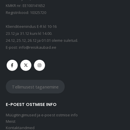
KMKR nr: EE100141652
Registrikood: 10325720
Klienditeenindus E-R kl 10-16
23.12 ja 31.12 kuni kl 14.00.
24.12, 25.12, 26.12 ja 01.01 oleme suletud.
E-post:
info@reisikaubad.ee
Tellimusest taganemine
E-POEST OSTMISE INFO
Müügitingimused ja e-poest ostmise info
Meist
Kontaktandmed