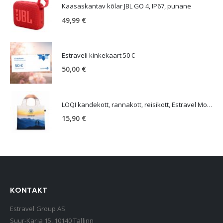
Kaasaskantav kõlar JBL GO 4, IP67, punane
49,99
€
Estraveli kinkekaart 50 €
50,00
€
LOQI kandekott, rannakott, reisikott, Estravel Mountain Bag
15,90
€
KONTAKT
Estravel Group AS
Suur-Karja 15, 10140 Tallinn