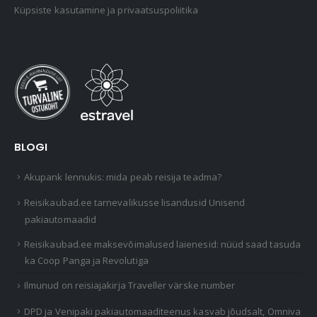
Küpsiste kasutamine ja privaatsuspoliitika
BLOGI
Akupank lennukis: mida peab reisija teadma?
Reisikaubad.ee tarnevalikusse lisandusid Unisend
pakiautomaadid
Reisikaubad.ee maksevõimalused laienesid: nüüd saad tasuda
ka Coop Panga ja Revolutiga
Ilmunud on reisiajakirja Traveller värske number
DPD ja Venipaki pakiautomaaditeenus kasvab jõudsalt, Omniva