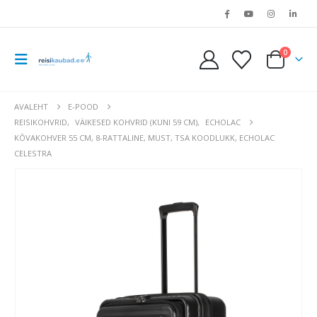
0
AVALEHT
E-POOD
REISIKOHVRID
,
VÄIKESED KOHVRID (KUNI 59 CM)
,
ECHOLAC
KÕVAKOHVER 55 CM, 8-RATTALINE, MUST, TSA KOODLUKK, ECHOLAC
CELESTRA