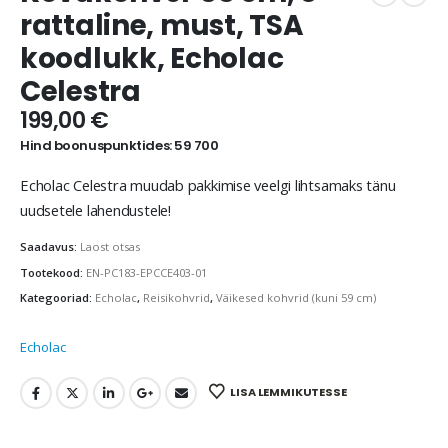
rattaline, must, TSA
koodlukk, Echolac
Celestra
199,00
€
Hind boonuspunktides: 59 700
Echolac Celestra muudab pakkimise veelgi lihtsamaks tänu
uudsetele lahendustele!
Saadavus:
Laost otsas
Tootekood:
EN-PC183-EPCCE403-01
Kategooriad:
Echolac
,
Reisikohvrid
,
Väikesed kohvrid (kuni 59 cm)
Echolac
LISA LEMMIKUTESSE