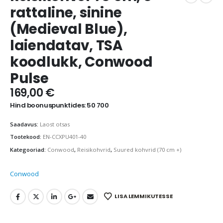
rattaline, sinine
(Medieval Blue),
laiendatav, TSA
koodlukk, Conwood
Pulse
169,00
€
Hind boonuspunktides: 50 700
Saadavus:
Laost otsas
Tootekood:
EN-CCXPU401-40
Kategooriad:
Conwood
,
Reisikohvrid
,
Suured kohvrid (70 cm +)
Conwood
LISA LEMMIKUTESSE