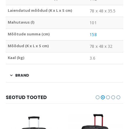
Laiendatud mõõdud (K x L x S cm)
78 x 48 x 35.5
Mahutavus (l)
101
Mõõtude summa (cm)
158
Mõõdud (K x L x S cm)
78 x 48 x 32
Kaal (kg)
3.6
BRAND
SEOTUD TOOTED