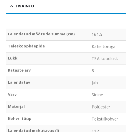
LISAINFO
Laiendatud mõõtude summa (cm)
161.5
Teleskoopkäepide
Kahe toruga
Lukk
TSA koodlukk
Rataste arv
8
Laiendatav
Jah
Värv
Sinine
Materjal
Polüester
Kohvri tüüp
Tekstiilkohver
Laiendatud mahutavus (l)
112