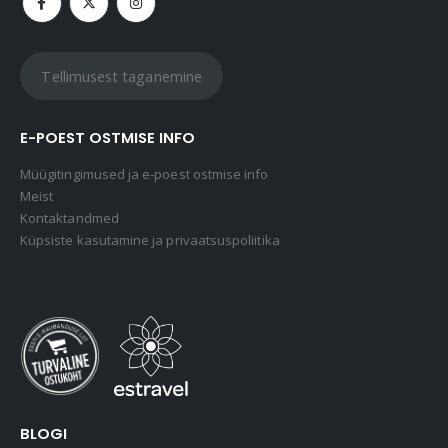
Tellimusest taganemine
E-POEST OSTMISE INFO
Müügitingimused ja e-poest ostmise info
Meist
Kontaktandmed
Küpsiste kasutamine ja privaatsuspoliitika
BLOGI