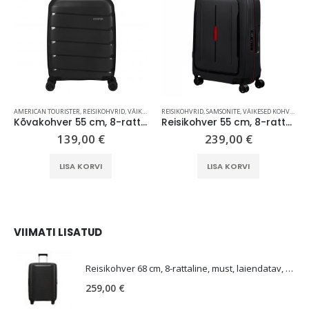
AMERICAN TOURISTER
,
REISIKOHVRID
,
VÄIKESED KOHVRID (KUNI 59 CM)
REISIKOHVRID
,
SAMSONITE
,
VÄIKESED KOHVRID (KUNI 59 CM)
Kõvakohver 55 cm, 8-rattaline, must, TSA koodlukk, American Tourister Air Move
Reisikohver 55 cm, 8-rattaline, must/punane (Charcoal/Red), TSA koodlukk, Samsonite Essens
139,00
€
239,00
€
LISA KORVI
LISA KORVI
VIIMATI LISATUD
E
Reisikohver 68 cm, 8-rattaline, must, laiendatav, TSA koodlukk, Samsonite Upscape
259,00
€