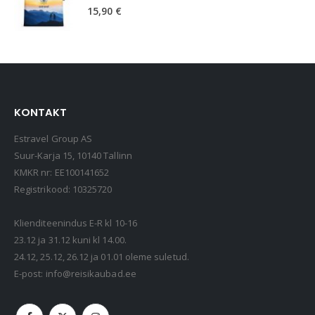
15,90
€
KONTAKT
Estravel Group AS
Suur-Karja 15, 10140 Tallinn
KMKR nr: EE100141652
Registrikood: 10325720
Klienditeenindus E-R kl 10-16
23.12 ja 31.12 kuni kl 14.00.
24.12, 25.12, 26.12 ja 01.01 oleme suletud.
E-post:
info@reisikaubad.ee