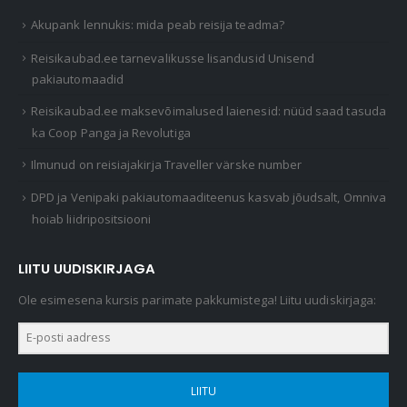
Akupank lennukis: mida peab reisija teadma?
Reisikaubad.ee tarnevalikusse lisandusid Unisend
pakiautomaadid
Reisikaubad.ee maksevõimalused laienesid: nüüd saad tasuda
ka Coop Panga ja Revolutiga
Ilmunud on reisiajakirja Traveller värske number
DPD ja Venipaki pakiautomaaditeenus kasvab jõudsalt, Omniva
hoiab liidripositsiooni
LIITU UUDISKIRJAGA
Ole esimesena kursis parimate pakkumistega! Liitu uudiskirjaga:
LIITU